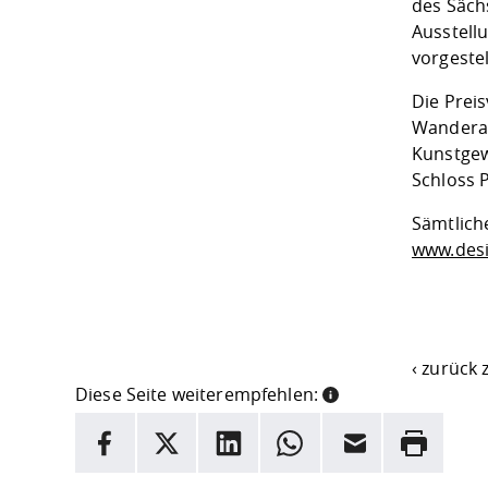
des Sächs
Ausstell
vorgestel
Die Preis
Wanderau
Kunstge
Schloss P
Sämtlich
www.desi
‹
zurück 
Diese Seite weiterempfehlen:
INFORMATION
Facebook
X
LinkedIn
Whatsapp
E-Mail
Drucken
Hier stehen weitere Informationen und ein Link z