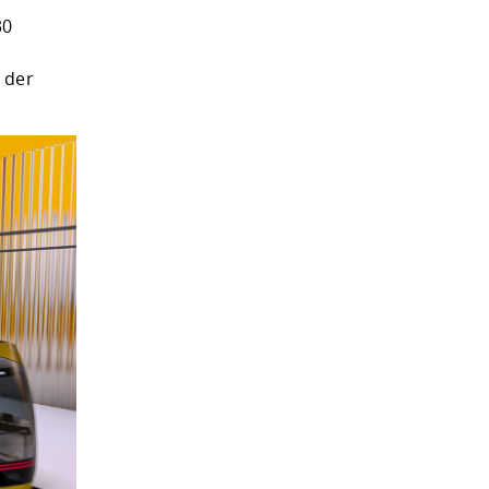
30
 der