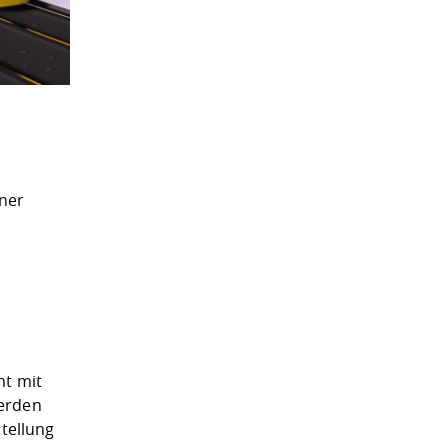
iner
:
mt mit
werden
stellung