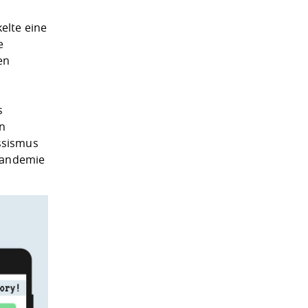
elte eine
e
en
s
en
ssismus
 Pandemie