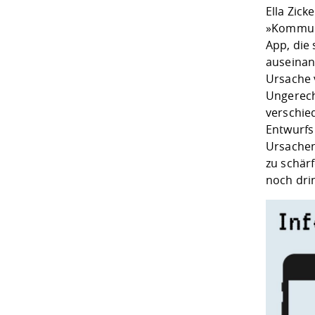
Ella Zick
»Kommuni
App, die
auseinand
Ursache 
Ungerech
verschie
Entwurfs 
Ursachen
zu schär
noch dri