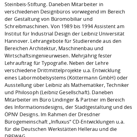
Kompetenz
Career Service
Angebote für
Steinbeis-Stiftung. Daneben Mitarbeiter in
Chancengleichhe
Informatik/Math
Unternehmen
verschiedenen Designbüros vorwiegend im Bereich
Vorbereitung auf
Studien- und
Studieren in be
Forschungszent
FIS -
Prototyping und
Kontakt & Berat
Gremien und Ver
Studiengangentw
Formulare und 
der Gestaltung von Büromobiliar und
Prüfungsordnun
Lebenslagen ode
Lehren, Forsche
Forschungsinfor
Kontakt und Anfahrt
Hochschulgesund
Landbau/Umwelt
Beschaffungsvor
Schreibmaschinen. Von 1989 bis 1994 Assistent am
Weiterbilden im 
Checkliste zum S
Gründung und St
Institut für Industrial Design der Leibniz Universität
Studienbegleitu
Beratungsangebo
Wissenschaftlich
Hannover. Lehrangebote für Studierende aus den
Qualitätssicherung
Klimaschutz & Na
Maschinenbau
und Physik
Studentenwerk 
Formulare und 
Bereichen Architektur, Maschinenbau und
Kooperationen u
Wirtschaftsingenieurwesen. Mehrjährig fester
Lehrauftrag für Typografie. Neben der Lehre
Förderverein
Wirtschaftswisse
Digitales Lernen 
Angebote der Age
Internationale T
verschiedene Drittmittelprojekte u.a. Entwicklung
Arbeit
eines Labormöbelsystems (Köttermann GmbH) oder
Ausstellung über Leibniz als Mathematiker, Techniker
Qualifizierungsa
und Philosoph (Leibniz Gesellschaft). Daneben
Fremdsprachen
Mitarbeiter im Büro Lindinger & Partner im Bereich
des Informationsdesigns, der Stadtgestaltung und des
ÖPNV Designs. Im Rahmen der Dresdner
Jobs, Praktika, D
Bürogemeinschaft „Influxus“ CD-Entwicklungen u.a.
für die Deutschen Werkstätten Hellerau und die
DREWAG.