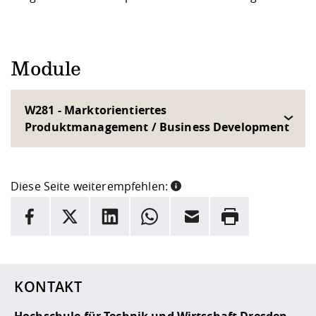
Module
W281 - Marktorientiertes
Produktmanagement / Business Development
Diese Seite weiterempfehlen:
INFORMATION
Facebook
X
LinkedIn
Whatsapp
E-Mail
Drucken
Hier stehen weitere Informationen und ein Link zur
Date
KONTAKT
Hochschule für Technik und Wirtschaft Dresden