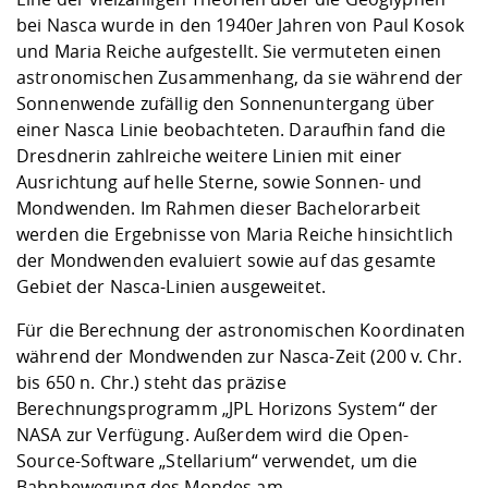
Kompetenz
Career Service
Angebote für
Chancengleichhe
Informatik/Math
Unternehmen
bei Nasca wurde in den 1940er Jahren von Paul Kosok
Vorbereitung auf
Studien- und
Studieren in be
Forschungszent
FIS -
Prototyping und
Kontakt & Berat
Gremien und Ver
Studiengangentw
und Maria Reiche aufgestellt. Sie vermuteten einen
Formulare und 
Prüfungsordnun
Lebenslagen ode
Lehren, Forsche
Forschungsinfor
astronomischen Zusammenhang, da sie während der
Kontakt und Anfahrt
Hochschulgesund
Landbau/Umwelt
Beschaffungsvor
Weiterbilden im 
Sonnenwende zufällig den Sonnenuntergang über
Checkliste zum S
Gründung und St
einer Nasca Linie beobachteten. Daraufhin fand die
Studienbegleitu
Beratungsangebo
Wissenschaftlich
Dresdnerin zahlreiche weitere Linien mit einer
Qualitätssicherung
Klimaschutz & Na
Maschinenbau
und Physik
Studentenwerk 
Formulare und 
Ausrichtung auf helle Sterne, sowie Sonnen- und
Kooperationen u
Mondwenden. Im Rahmen dieser Bachelorarbeit
werden die Ergebnisse von Maria Reiche hinsichtlich
Förderverein
Wirtschaftswisse
Digitales Lernen 
Angebote der Age
Internationale T
der Mondwenden evaluiert sowie auf das gesamte
Arbeit
Gebiet der Nasca-Linien ausgeweitet.
Qualifizierungsa
Für die Berechnung der astronomischen Koordinaten
Fremdsprachen
während der Mondwenden zur Nasca-Zeit (200 v. Chr.
bis 650 n. Chr.) steht das präzise
Berechnungsprogramm „JPL Horizons System“ der
Jobs, Praktika, D
NASA zur Verfügung. Außerdem wird die Open-
Source-Software „Stellarium“ verwendet, um die
Bahnbewegung des Mondes am