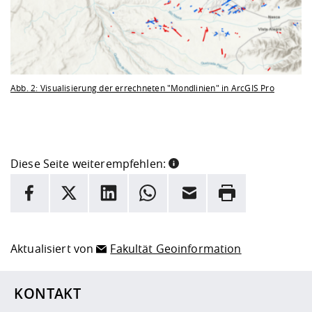
Abb. 2: Visualisierung der errechneten "Mondlinien" in ArcGIS Pro
Diese Seite weiterempfehlen:
INFORMATION
Facebook
X
LinkedIn
Whatsapp
E-Mail
Drucken
Hier stehen weitere Informationen und ein Link zur
Date
Aktualisiert von
Fakultät Geoinformation
KONTAKT