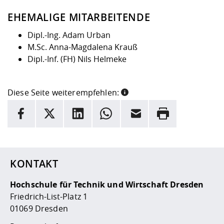
EHEMALIGE MITARBEITENDE
Dipl.-Ing. Adam Urban
M.Sc. Anna-Magdalena Krauß
Dipl.-Inf. (FH) Nils Helmeke
Diese Seite weiterempfehlen:
INFORMATION
Facebook
X
LinkedIn
Whatsapp
E-Mail
Drucken
Hier stehen weitere Informationen und ein Link zur
Date
KONTAKT
Hochschule für Technik und Wirtschaft Dresden
Friedrich-List-Platz 1
01069 Dresden