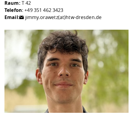
Raum:
T 42
Telefon
: +49 351 462 3423
Email
:
jimmy.orawetz(at)htw-dresden.de