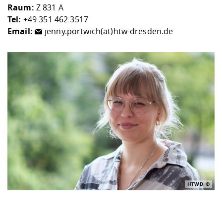
Raum:
Z 831 A
Tel:
+49 351 462 3517
Email:
jenny.portwich(at)htw-dresden.de
HTWD