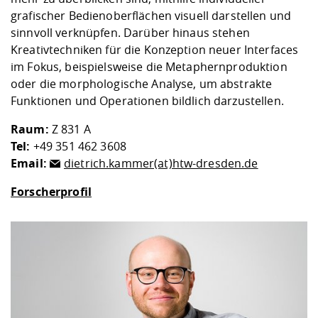
Kompetenz
Career Service
Angebote für
Chancengleichhe
Informatik/Math
Unternehmen
grafischer Bedienoberflächen visuell darstellen und
Vorbereitung auf
Studien- und
Studieren in be
Forschungszent
FIS -
Prototyping und
Kontakt & Berat
Gremien und Ver
Studiengangentw
sinnvoll verknüpfen. Darüber hinaus stehen
Formulare und 
Prüfungsordnun
Lebenslagen ode
Lehren, Forsche
Forschungsinfor
Kreativtechniken für die Konzeption neuer Interfaces
Kontakt und Anfahrt
Hochschulgesund
Landbau/Umwelt
Beschaffungsvor
Weiterbilden im 
im Fokus, beispielsweise die Metaphernproduktion
Checkliste zum S
Gründung und St
oder die morphologische Analyse, um abstrakte
Studienbegleitu
Beratungsangebo
Wissenschaftlich
Funktionen und Operationen bildlich darzustellen.
Qualitätssicherung
Klimaschutz & Na
Maschinenbau
und Physik
Studentenwerk 
Formulare und 
Kooperationen u
Raum:
Z 831 A
Tel:
+49 351 462 3608
Förderverein
Wirtschaftswisse
Digitales Lernen 
Angebote der Age
Internationale T
Email:
dietrich.kammer(at)htw-dresden.de
Arbeit
Forscherprofil
Qualifizierungsa
Fremdsprachen
Jobs, Praktika, D