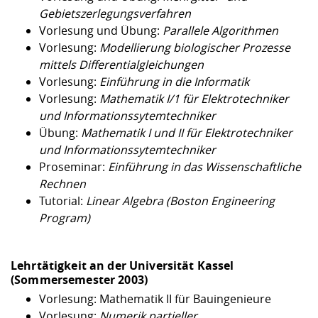
Gebietszerlegungsverfahren
Vorlesung und Übung:
Parallele Algorithmen
Vorlesung:
Modellierung biologischer Prozesse
mittels Differentialgleichungen
Vorlesung:
Einführung in die Informatik
Vorlesung:
Mathematik I/1 für Elektrotechniker
und Informationssytemtechniker
Übung:
Mathematik I und II für Elektrotechniker
und Informationssytemtechniker
Proseminar:
Einführung in das Wissenschaftliche
Rechnen
Tutorial:
Linear Algebra (Boston Engineering
Program)
Lehrtätigkeit an der
Universität Kassel
(Sommersemester 2003)
Vorlesung:
Mathematik II für Bauingenieure
Vorlesung:
Numerik partieller