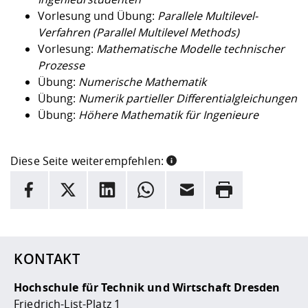
Vorlesung und Übung:
Parallele Multilevel-
Verfahren (Parallel Multilevel Methods)
Vorlesung:
Mathematische Modelle technischer
Prozesse
Übung:
Numerische Mathematik
Übung:
Numerik partieller Differentialgleichungen
Übung:
Höhere Mathematik für Ingenieure
Diese Seite weiterempfehlen:
INFORMATION
Facebook
X
LinkedIn
Whatsapp
E-Mail
Drucken
Hier stehen weitere Informationen und ein Link zur
Date
KONTAKT
Hochschule für Technik und Wirtschaft Dresden
Friedrich-List-Platz 1