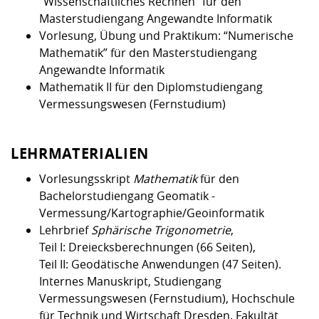
“
Wissenschaftliches Rechnen
” für den
Kompetenz
Career Service
Angebote für
Chancengleichhe
Informatik/Math
Unternehmen
Masterstudiengang Angewandte Informatik
Vorbereitung auf
Studien- und
Studieren in be
Forschungszent
FIS -
Prototyping und
Kontakt & Berat
Gremien und Ver
Studiengangentw
Vorlesung, Übung und Praktikum:
“Numerische
Formulare und 
Prüfungsordnun
Lebenslagen ode
Lehren, Forsche
Forschungsinfor
Mathematik”
für den Masterstudiengang
Kontakt und Anfahrt
Hochschulgesund
Landbau/Umwelt
Beschaffungsvor
Weiterbilden im 
Angewandte Informatik
Checkliste zum S
Gründung und St
Mathematik II
für den Diplomstudiengang
Studienbegleitu
Beratungsangebo
Wissenschaftlich
Qualitätssicherung
Vermessungswesen (Fernstudium)
Klimaschutz & Na
Maschinenbau
und Physik
Studentenwerk 
Formulare und 
Kooperationen u
LEHRMATERIALIEN
Förderverein
Wirtschaftswisse
Digitales Lernen 
Angebote der Age
Internationale T
Arbeit
Vorlesungsskript
Mathematik
für den
Bachelorstudiengang Geomatik -
Qualifizierungsa
Vermessung/Kartographie/Geoinformatik
Fremdsprachen
Lehrbrief
Sphärische Trigonometrie
,
Teil I: Dreiecksberechnungen (66 Seiten),
Teil II: Geodätische Anwendungen (47 Seiten).
Jobs, Praktika, D
Internes Manuskript, Studiengang
Vermessungswesen (Fernstudium), Hochschule
für Technik und Wirtschaft Dresden, Fakultät