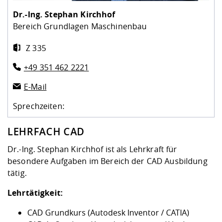
Kompetenz
Career Service
Angebote für
Chancengleichhe
Informatik/Math
Unternehmen
Dr.-Ing.
Stephan Kirchhof
Vorbereitung auf
Studien- und
Studieren in be
Forschungszent
FIS -
Prototyping und
Kontakt & Berat
Gremien und Ver
Studiengangentw
Formulare und 
Bereich Grundlagen Maschinenbau
Prüfungsordnun
Lebenslagen ode
Lehren, Forsche
Forschungsinfor
Kontakt und Anfahrt
Hochschulgesund
Landbau/Umwelt
Beschaffungsvor
Weiterbilden im 
Z 335
Checkliste zum S
Gründung und St
Studienbegleitu
Beratungsangebo
Wissenschaftlich
+49 351 462 2221
Qualitätssicherung
Klimaschutz & Na
Maschinenbau
und Physik
Studentenwerk 
Formulare und 
Kooperationen u
E-Mail
Sprechzeiten:
Förderverein
Wirtschaftswisse
Digitales Lernen 
Angebote der Age
Internationale T
Arbeit
LEHRFACH CAD
Qualifizierungsa
Dr.-Ing. Stephan Kirchhof ist als Lehrkraft für
Fremdsprachen
besondere Aufgaben im Bereich der CAD Ausbildung
tätig.
Jobs, Praktika, D
Lehrtätigkeit:
CAD Grundkurs (Autodesk Inventor / CATIA)