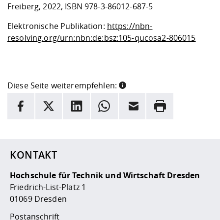
Freiberg, 2022, ISBN 978-3-86012-687-5
Elektronische Publikation:
https://nbn-
resolving.org/urn:nbn:de:bsz:105-qucosa2-806015
Diese Seite weiterempfehlen:
INFORMATION
Facebook
X
LinkedIn
Whatsapp
E-Mail
Drucken
Hier stehen weitere Informationen und ein Link zur
Date
KONTAKT
Hochschule für Technik und Wirtschaft Dresden
Friedrich-List-Platz 1
01069 Dresden
Postanschrift