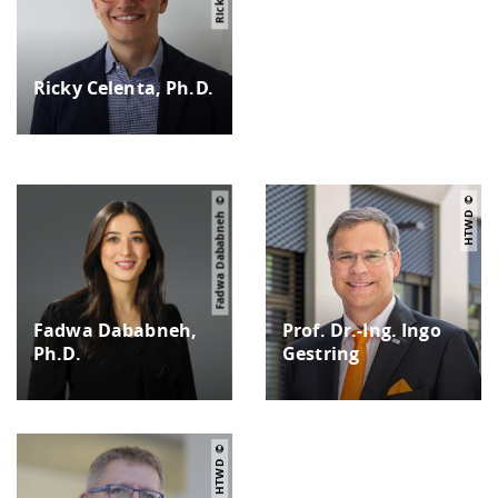
Ricky Celenta, Ph.D.
Fadwa Dababneh
HTWD
Fadwa Dababneh,
Prof. Dr.-Ing. Ingo
Ph.D.
Gestring
HTWD