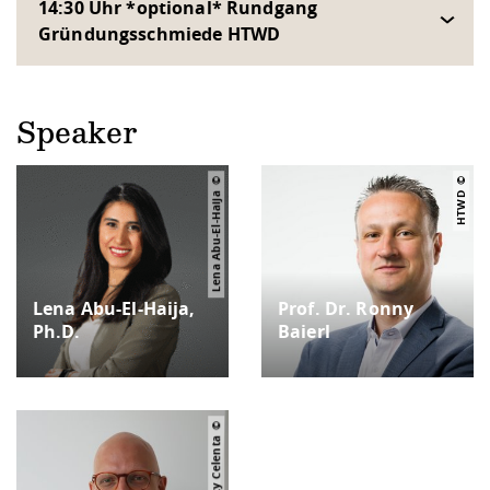
14:30 Uhr *optional* Rundgang
Gründungsschmiede HTWD
Speaker
Lena Abu-El-Haija
HTWD
Lena Abu-El-Haija,
Prof. Dr. Ronny
Ph.D.
Baierl
Ricky Celenta