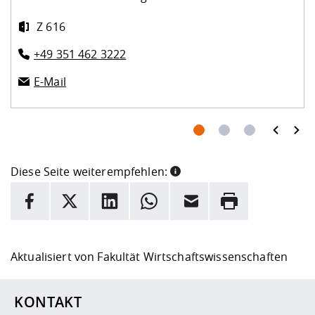
Z 616
+49 351 462 3222
E-Mail
prev
next
Diese Seite weiterempfehlen:
INFORMATION
Facebook
X
LinkedIn
Whatsapp
E-Mail
Drucken
Hier stehen weitere Informationen und ein Link zur
Date
Aktualisiert von
Fakultät Wirtschaftswissenschaften
KONTAKT