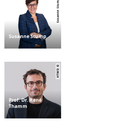
Susanne Stump
Susanne Stump
HTWD
Prof. Dr. René
Thamm