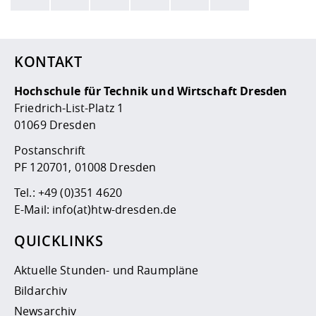
Hier stehen weitere Informationen und ein Link zur
Date
KONTAKT
Hochschule für Technik und Wirtschaft Dresden
Friedrich-List-Platz 1
01069 Dresden
Postanschrift
PF 120701, 01008 Dresden
Tel.:
+49 (0)351 4620
E-Mail:
info(at)htw-dresden.de
QUICKLINKS
Aktuelle Stunden- und Raumpläne
Bildarchiv
Newsarchiv