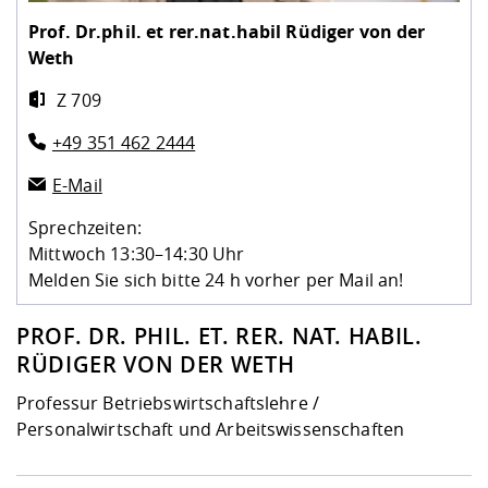
Kompetenz
Career Service
Angebote für
Chancengleichhe
Informatik/Math
Unternehmen
Prof. Dr.phil. et rer.nat.habil
Rüdiger von der
Vorbereitung auf
Studien- und
Studieren in be
Forschungszent
FIS -
Prototyping und
Kontakt & Berat
Gremien und Ver
Studiengangentw
Formulare und 
Weth
Prüfungsordnun
Lebenslagen ode
Lehren, Forsche
Forschungsinfor
Kontakt und Anfahrt
Hochschulgesund
Landbau/Umwelt
Beschaffungsvor
Z 709
Weiterbilden im 
Checkliste zum S
Gründung und St
+49 351 462 2444
Studienbegleitu
Beratungsangebo
Wissenschaftlich
Qualitätssicherung
Klimaschutz & Na
Maschinenbau
und Physik
Studentenwerk 
Formulare und 
E-Mail
Kooperationen u
Sprechzeiten:
Förderverein
Wirtschaftswisse
Digitales Lernen 
Angebote der Age
Internationale T
Mittwoch 13:30–14:30 Uhr
Arbeit
Melden Sie sich bitte 24 h vorher per Mail an!
Qualifizierungsa
PROF. DR. PHIL. ET. RER. NAT. HABIL.
Fremdsprachen
RÜDIGER VON DER WETH
Professur Betriebswirtschaftslehre /
Jobs, Praktika, D
Personalwirtschaft und Arbeitswissenschaften