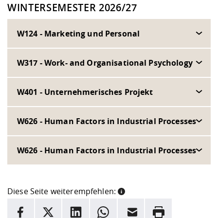
WINTERSEMESTER 2026/27
W124 - Marketing und Personal
W317 - Work- and Organisational Psychology
W401 - Unternehmerisches Projekt
W626 - Human Factors in Industrial Processes
W626 - Human Factors in Industrial Processes
Diese Seite weiterempfehlen:
INFORMATION
Facebook
X
LinkedIn
Whatsapp
E-Mail
Drucken