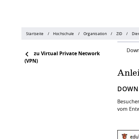
Startseite
Hochschule
Organisation
ZID
Die
Downlo
zu Virtual Private Network
(VPN)
Anle
DOWNL
Besuchen
vom Entw