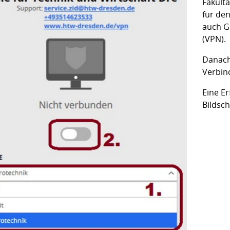
Fakult
für den
auch
G
(VPN)
.
Danach
Verbin
Eine E
Bildsc