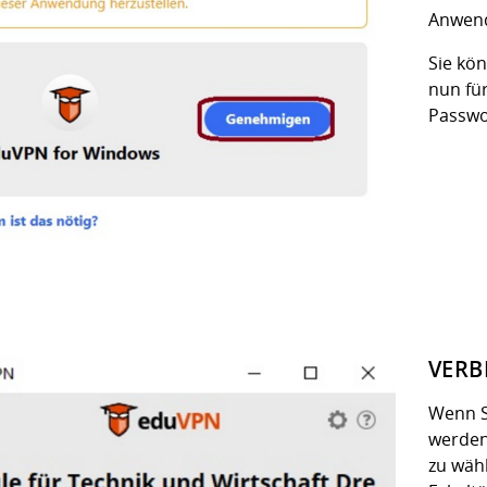
Anwend
Sie kö
nun fü
Passwo
VERB
Wenn S
werden 
zu wäh