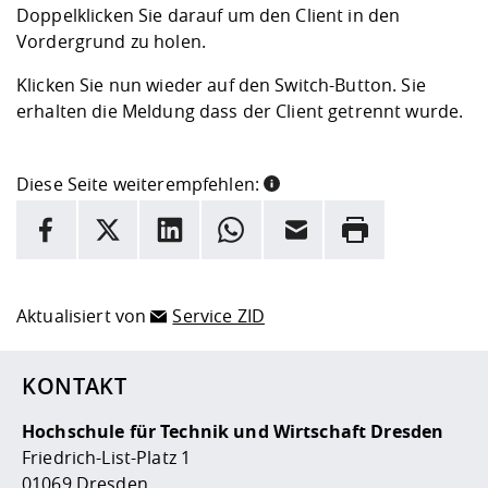
Doppelklicken Sie darauf um den Client in den
Vordergrund zu holen.
Klicken Sie nun wieder auf den Switch-Button. Sie
erhalten die Meldung dass der Client getrennt wurde.
Diese Seite weiterempfehlen:
INFORMATION
Facebook
X
LinkedIn
Whatsapp
E-Mail
Drucken
Hier stehen weitere Informationen und ein Link zur
Date
Aktualisiert von
Service ZID
KONTAKT
Hochschule für Technik und Wirtschaft Dresden
Friedrich-List-Platz 1
01069 Dresden