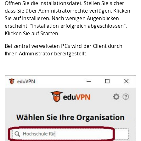
Kompetenz
Öffnen Sie die Installationsdatei. Stellen Sie sicher
Career Service
Angebote für
Chancengleichhe
Informatik/Math
Unternehmen
dass Sie über Administratorrechte verfügen. Klicken
Vorbereitung auf
Studien- und
Studieren in be
Forschungszent
FIS -
Prototyping und
Kontakt & Berat
Gremien und Ver
Studiengangentw
Formulare und 
Sie auf Installieren. Nach wenigen Augenblicken
Prüfungsordnun
Lebenslagen ode
Lehren, Forsche
Forschungsinfor
Kontakt und Anfahrt
erscheint: "Installation erfolgreich abgeschlossen".
Hochschulgesund
Landbau/Umwelt
Beschaffungsvor
Weiterbilden im 
Klicken Sie auf Starten.
Checkliste zum S
Gründung und St
Studienbegleitu
Beratungsangebo
Wissenschaftlich
Qualitätssicherung
Bei zentral verwalteten PCs wird der Client durch
Klimaschutz & Na
Maschinenbau
und Physik
Studentenwerk 
Formulare und 
Ihren Administrator bereitgestellt.
Kooperationen u
Förderverein
Wirtschaftswisse
Digitales Lernen 
Angebote der Age
Internationale T
Arbeit
Qualifizierungsa
Fremdsprachen
Jobs, Praktika, D