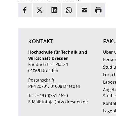
INFORMATION
Facebook
X
LinkedIn
Whatsapp
E-Mail
Drucken
Hier stehen weitere Informationen und ein Link z
KONTAKT
FAKU
Hochschule für Technik und
Über 
Wirtschaft Dresden
Perso
Friedrich-List-Platz 1
Studi
01069 Dresden
Forsc
Postanschrift
Labor
PF 120701, 01008 Dresden
Angebo
Tel.:
+49 (0)351 4620
Studie
E-Mail:
info(at)htw-dresden.de
Konta
Lagepl