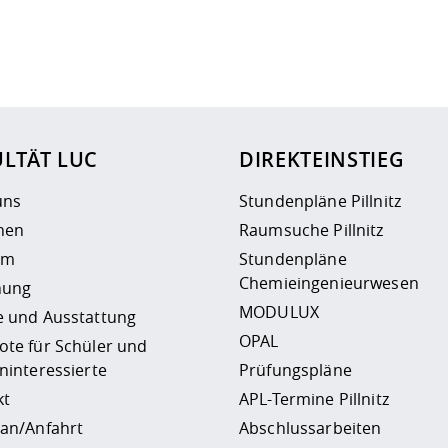
ur
Datenschutzseite
.
LTÄT LUC
DIREKTEINSTIEG
uns
Stundenpläne Pillnitz
nen
Raumsuche Pillnitz
um
Stundenpläne
Chemieingenieurwesen
hung
MODULUX
e und Ausstattung
OPAL
te für Schüler und
ninteressierte
Prüfungspläne
kt
APL-Termine Pillnitz
an/Anfahrt
Abschlussarbeiten