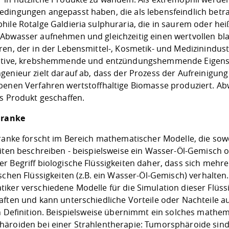
dingungen angepasst haben, die als lebensfeindlich betra
hile Rotalge Galdieria sulphuraria, die in saurem oder he
Abwasser aufnehmen und gleichzeitig einen wertvollen bl
ren, der in der Lebensmittel-, Kosmetik- und Medizinindust
ative, krebshemmende und entzündungshemmende Eigensch
genieur zielt darauf ab, dass der Prozess der Aufreinigun
benen Verfahren wertstoffhaltige Biomasse produziert. Abw
es Produkt geschaffen.
Franke
Franke forscht im Bereich mathematischer Modelle, die sowo
eiten beschreiben - beispielsweise ein Wasser-Öl-Gemisch
r Begriff biologische Flüssigkeiten daher, dass sich mehre
schen Flüssigkeiten (z.B. ein Wasser-Öl-Gemisch) verhalten.
ker verschiedene Modelle für die Simulation dieser Flüssi
aften und kann unterschiedliche Vorteile oder Nachteile a
en Definition. Beispielsweise übernimmt ein solches mathe
äroiden bei einer Strahlentherapie: Tumorsphäroide sind