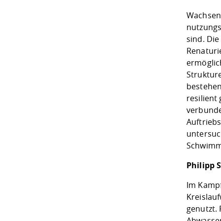
Wachsend
nutzungs
sind. Di
Renaturi
ermöglic
Struktur
bestehend
resilien
verbunde
Auftrieb
untersuc
Schwimmi
Philipp 
Im Kampf
Kreislau
genutzt.
Abwasser