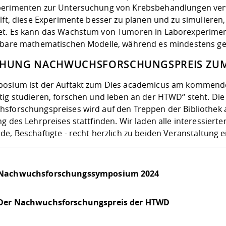
erimenten zur Untersuchung von Krebsbehandlungen ver
ilft, diese Experimente besser zu planen und zu simulieren
t. Es kann das Wachstum von Tumoren in Laborexperiment
hbare mathematischen Modelle, während es mindestens gena
IHUNG NACHWUCHSFORSCHUNGSPREIS ZUM
osium ist der Auftakt zum Dies academicus am kommenden
tig studieren, forschen und leben an der HTWD“ steht. Die
sforschungspreises wird auf den Treppen der Bibliothek a
ng des Lehrpreises stattfinden. Wir laden alle interessier
e, Beschäftigte - recht herzlich zu beiden Veranstaltung e
Nachwuchsforschungssymposium 2024
Der Nachwuchsforschungspreis der HTWD