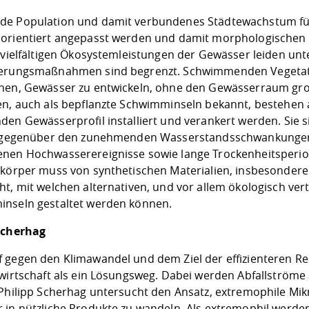
e Population und damit verbundenes Städtewachstum füh
orientiert angepasst werden und damit morphologischen
e vielfältigen Ökosystemleistungen der Gewässer leiden un
erungsmaßnahmen sind begrenzt. Schwimmenden Vegetati
hen, Gewässer zu entwickeln, ohne den Gewässerraum gro
en, auch als bepflanzte Schwimminseln bekannt, bestehen
en Gewässerprofil installiert und verankert werden. Sie si
t gegenüber den zunehmenden Wasserstandsschwankungen,
nen Hochwasserereignisse sowie lange Trockenheitsperiod
skörper muss von synthetischen Materialien, insbesondere
ht, mit welchen alternativen, und vor allem ökologisch ve
nseln gestaltet werden können.
Scherhag
 gegen den Klimawandel und dem Ziel der effizienteren Re
fwirtschaft als ein Lösungsweg. Dabei werden Abfallströme
 Philipp Scherhag untersucht den Ansatz, extremophile Mik
 in nützliche Produkte zu wandeln. Als extremophil werd