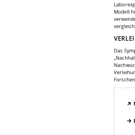
Laborexp
Modell h
verwende
vergleic
VERLE
Das Symp
„Nachhal
Nachwuch
Verleihu
Forschend