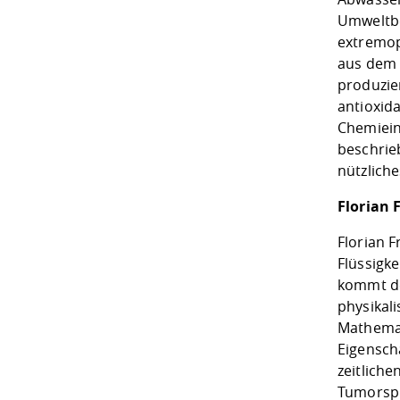
Umweltbe
extremop
aus dem 
produzie
antioxid
Chemiein
beschrie
nützlich
Florian 
Florian 
Flüssigk
kommt de
physikali
Mathemati
Eigensch
zeitlich
Tumorsph