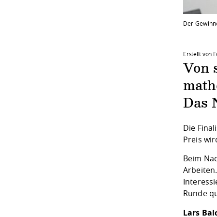
Der Gewinne
Erstellt von
Von 
math
Das 
Die Fina
Preis wi
Beim Nac
Arbeiten.
Interessi
Runde qua
Lars Bal