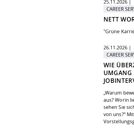
25.11.2026 | 
CAREER SER
NETT WOR
"Grüne Karri
26.11.2026 | 
CAREER SER
WIE ÜBER
UMGANG M
JOBINTER
„Warum bewerb
aus? Worin l
sehen Sie sic
von uns?“ Mi
Vorstellungs