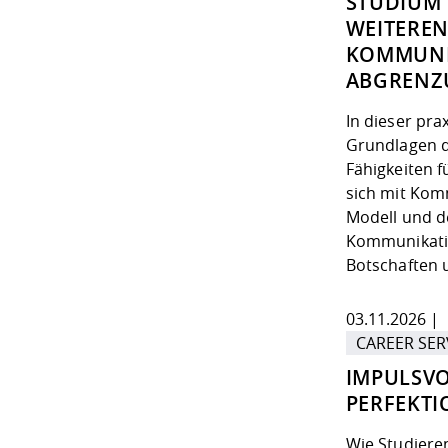
STUDIUM 
WEITEREN
KOMMUNI
ABGRENZ
In dieser pr
Grundlagen d
Fähigkeiten f
sich mit Ko
Modell und d
Kommunikatio
Botschaften u
03.11.2026 | 
CAREER SER
IMPULSVO
PERFEKTI
Wie Studiere