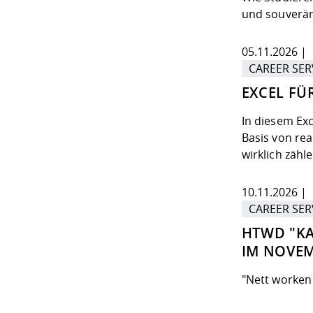
und souverän
05.11.2026 | 
CAREER SER
EXCEL FÜ
In diesem Ex
Basis von rea
wirklich zähl
10.11.2026 | 
CAREER SER
HTWD "K
IM NOVE
"Nett worken 