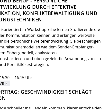
UND BERUF - PERSÖNLICHE
TWICKLUNG DURCH EFFEKTIVE
KATION, KONFLIKTBEWÄLTIGUNG UND
UNGSTECHNIKEN
axisorientierten Workshopreihe lernen Studierende die
er Kommunikation kennen und erlangen wertvolle
ür die persönliche Weiterentwicklung. Sie beschäftigen
mmunikationsmodellen wie dem Sender-Empfänger-
em Eisbergmodell, analysieren
nsbarrieren und üben gezielt die Anwendung von Ich-
nd Konfliktlösestrategien.
15:30 - 16:15 Uhr
VICE
RTRAG: GESCHWINDIGKEIT SCHLÄGT
ON
nde schneller ins Handeln kommen, klarer entscheiden