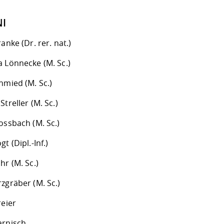
I
ranke (Dr. rer. nat.)
a Lönnecke (M. Sc.)
hmied (M. Sc.)
Streller (M. Sc.)
ossbach (M. Sc.)
t (Dipl.-Inf.)
hr (M. Sc.)
zgräber (M. Sc.)
reier
arnisch