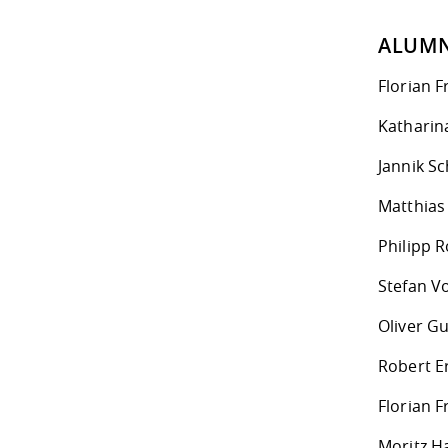
ALUMN
Florian F
Katharin
Jannik Sc
Matthias 
Philipp R
Stefan Vog
Oliver Gu
Robert Er
Florian F
Moritz H