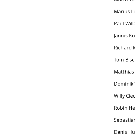
Marius L
Paul Wil
Jannis Ko
Richard 
Tom Bisc
Matthias
Dominik
Willy Ciec
Robin Her
Sebastian
Denis Hün