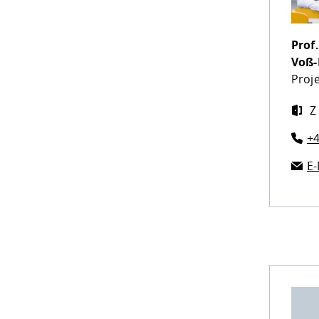
Prof.
Voß
Proje
Z
+4
E-