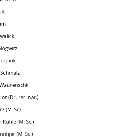
uft
lam
walick
Mogwitz
hopink
 Schmalz
 Waurenschk
ior (Dr. rer. nat.)
z (M. Sc)
 Rühle (M. Sc.)
niger (M. Sc.)