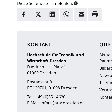
Diese Seite weiterempfehlen:
INFORMATION
Facebook
X
LinkedIn
Whatsapp
E-Mail
Drucken
Hier stehen weitere Informationen und ein Link z
KONTAKT
QUI
Hochschule für Technik und
Aktuel
Wirtschaft Dresden
Raump
Friedrich-List-Platz 1
Bildar
01069 Dresden
Newsa
Postanschrift
Telefo
PF 120701, 01008 Dresden
Veran
Tel.:
+49 (0)351 4620
Kontak
E-Mail:
info(at)htw-dresden.de