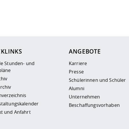
ur
Datenschutzseite
.
CKLINKS
ANGEBOTE
le Stunden- und
Karriere
läne
Presse
chiv
Schülerinnen und Schüler
rchiv
Alumni
nverzeichnis
Unternehmen
staltungskalender
Beschaffungsvorhaben
t und Anfahrt