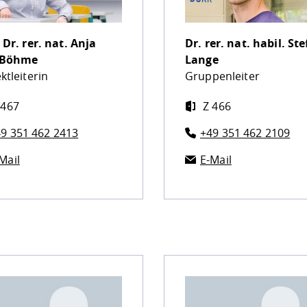
 Dr. rer. nat.
Anja
Dr. rer. nat. habil.
Ste
-Böhme
Lange
ktleiterin
Gruppenleiter
 467
Z 466
9 351 462 2413
+49 351 462 2109
Mail
E-Mail