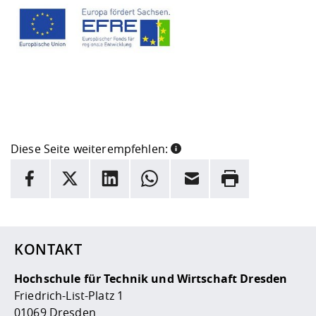
Diese Seite weiterempfehlen:
INFORMATION
Facebook
X
LinkedIn
Whatsapp
E-Mail
Drucken
Hier stehen weitere Informationen und ein Link zur
Date
KONTAKT
Hochschule für Technik und Wirtschaft Dresden
Friedrich-List-Platz 1
01069 Dresden