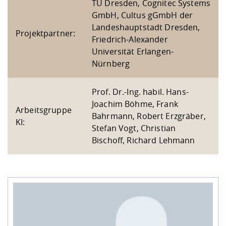
Kompetenz
TU Dresden, Cognitec Systems
Career Service
Angebote für
Chancengleichhe
Informatik/Math
Unternehmen
GmbH, Cultus gGmbH der
Vorbereitung auf
Studien- und
Studieren in be
Forschungszent
FIS -
Prototyping und
Kontakt & Berat
Gremien und Ver
Studiengangentw
Formulare und 
Landeshauptstadt Dresden,
Projektpartner:
Prüfungsordnun
Lebenslagen ode
Lehren, Forsche
Forschungsinfor
Friedrich-Alexander
Kontakt und Anfahrt
Hochschulgesund
Landbau/Umwelt
Beschaffungsvor
Weiterbilden im 
Universität Erlangen-
Checkliste zum S
Gründung und St
Nürnberg
Studienbegleitu
Beratungsangebo
Wissenschaftlich
Qualitätssicherung
Klimaschutz & Na
Maschinenbau
und Physik
Studentenwerk 
Formulare und 
Kooperationen u
Prof. Dr.-Ing. habil. Hans-
Joachim Böhme, Frank
Förderverein
Wirtschaftswisse
Arbeitsgruppe
Digitales Lernen 
Angebote der Age
Internationale T
Bahrmann, Robert Erzgräber,
KI:
Arbeit
Stefan Vogt, Christian
Bischoff, Richard Lehmann
Qualifizierungsa
Fremdsprachen
Jobs, Praktika, D