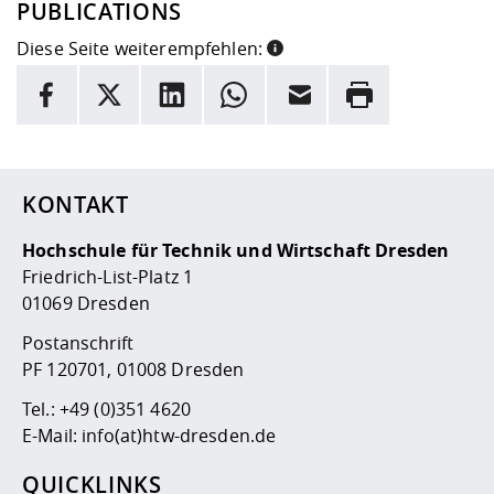
PUBLICATIONS
Diese Seite weiterempfehlen:
INFORMATION
Facebook
X
LinkedIn
Whatsapp
E-Mail
Drucken
Hier stehen weitere Informationen und ein Link zur
Date
KONTAKT
Hochschule für Technik und Wirtschaft Dresden
Friedrich-List-Platz 1
01069 Dresden
Postanschrift
PF 120701, 01008 Dresden
Tel.:
+49 (0)351 4620
E-Mail:
info(at)htw-dresden.de
QUICKLINKS