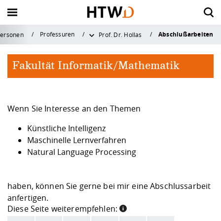
Abschlußarbeiten
Professuren
ersonen
Prof. Dr. Hollas
Zurück
Zurück
Zurück
Zurück
Zurück zu "Forschung &
Zurück zu "Forschung &
Zurück zu "Forschung &
Zurück zu "Forschung &
Zurück zu "S
Zurück zu "S
Zurück zu "S
Zurück zu "S
Zurück zu "S
Zurück zu "S
Zurück zu "I
Zurück zu "I
Zurück zu "I
Zurück zu "I
Zurück zu "H
Zurück zu "H
Zurück zu "H
Zurück zu "H
Zurück zu "H
Zurück zu "H
Zurück zu "H
Zurück zu "H
Transfer"
Transfer"
Transfer"
Transfer"
Fakultät Informatik/Mathematik
Vor dem Studium
Internationales Profil
Forschungsprofil
Aktuelles
Vor dem Stu
Im Studium
Nach dem St
Beratungsan
Campuslebe
Career Servic
International
Wege ins Aus
Wege an die
Neuigkeiten 
Aktuelles
Die HTW Dre
Organisation
Fakultäten
Service für L
Angebote für
Kontakt und 
Qualitätssic
Forschungspr
Rund ums Fo
Transfer & G
Service
Dresden
Im Studium
Wege ins Ausland
Rund ums Forschen
Die HTW Dresden
Zukunft studiere
Mein Studium - P
Alumni-Service
Allgemeine Stud
Hochschulsport
Berufsorientieru
Zahlen und Fakt
Studienaufenthal
Kontakt und Ber
Newsarchiv
Chronik der HTW
Hochschulleitun
Bauingenieurwe
Lehre und Studi
Alumni
Kontakt
Qualitätsmanag
Wenn Sie Interesse an den Themen
Bereich
Strategische Aus
News & Veransta
Transferstrategie
... für Studierend
Überblick
Studium mit Abs
Künstliche Intelligenz
Nach dem Studium
Wege an die HTW Dresden
Transfer & Gründung
Organisation
Angebote zur
Forschung und P
Studienfachbera
Ehrenamtliches 
Angebote & Wor
Strategien
Auslandspraktik
Bildarchiv
Leitbild
Verwaltung - Dez
Design
Schülerinnen und
Anfahrt und Cam
Systemakkrediti
Maschinelle Lernverfahren
Studienorientier
Studierendenser
Zahlen, Daten, F
Forschungsförde
Technologietrans
... für Graduierte
zentrale Einrich
Beratung und Ser
Austauschstudi
Natural Language Processing
Beratungsangebote
Neuigkeiten & Kontakt
Service
Fakultäten
Finanzieren, Woh
Musizieren an d
Vernetzung & Ve
Partnerschaften
Studienreisen u
Veranstaltungen
Zahlen und Fakt
Elektrotechnik
Schulen und Lehr
Öffnungs- und Sp
Ordnungen und 
Studienangebot
Stunden- und R
Krankenversiche
Dresden
Sommerschulen
Forschungsfelde
Wissenschaftlich
Saxony⁵
... für Forschend
Bibliothek
Weiterbildung u
Doppelabschlus
haben, können Sie gerne bei mir eine Abschlussarbeit
Campusleben
Service für Lehre
anfertigen.
Jobbörse HTW D
Saxon Science Lia
Karriere
Geoinformation
Presse
Diese Seite weiterempfehlen:
Bewerbung und 
Prüfungsangeleg
Studieren im Aus
Dresden und Um
Zertifikat Interkul
Forschungsproje
Promotion
Validierungsförd
... für Unterneh
ZID (Rechenzent
Innovation
Lehren und Fors