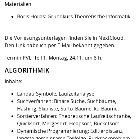
Kompetenz
Materialien
Career Service
Angebote für
Chancengleichhe
Informatik/Math
Unternehmen
Vorbereitung auf
Studien- und
Studieren in be
Forschungszent
FIS -
Prototyping und
Kontakt & Berat
Gremien und Ver
Studiengangentw
Formulare und 
Boris Hollas:
Grundkurs Theoretische Informatik
Prüfungsordnun
Lebenslagen ode
Lehren, Forsche
Forschungsinfor
Kontakt und Anfahrt
Hochschulgesund
Landbau/Umwelt
Beschaffungsvor
Weiterbilden im 
Checkliste zum S
Gründung und St
Die Vorlesungsunterlagen finden Sie in NextCloud.
Studienbegleitu
Beratungsangebo
Wissenschaftlich
Qualitätssicherung
Den Link habe ich per E-Mail bekannt gegeben.
Klimaschutz & Na
Maschinenbau
und Physik
Studentenwerk 
Formulare und 
Kooperationen u
Termin PVL, Teil 1: Montag, 24.11. um 8 h.
Förderverein
Wirtschaftswisse
Digitales Lernen 
Angebote der Age
Internationale T
ALGORITHMIK
Arbeit
Inhalte:
Qualifizierungsa
Landau-Symbole, Laufzeitanalyse.
Fremdsprachen
Suchverfahren: Binäre Suche, Suchbäume,
Hashing, Skipliste, Suffix-Bäume, kd-Bäume.
Sortierverfahren: Theoretische Laufzeitschranke,
Jobs, Praktika, D
Quicksort, Mergesort, Heapsort, Bucketsort.
Dynamische Programmierung: Editierdistanz,
längste gemeinsame Teilfolge, Rucksackproblem,