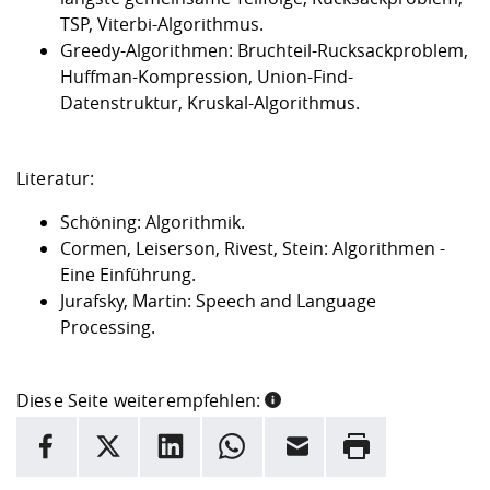
TSP, Viterbi-Algorithmus.
Greedy-Algorithmen: Bruchteil-Rucksackproblem,
Huffman-Kompression, Union-Find-
Datenstruktur, Kruskal-Algorithmus.
Literatur:
Schöning: Algorithmik.
Cormen, Leiserson, Rivest, Stein: Algorithmen -
Eine Einführung.
Jurafsky, Martin: Speech and Language
Processing.
Diese Seite weiterempfehlen:
INFORMATION
Facebook
X
LinkedIn
Whatsapp
E-Mail
Drucken
Hier stehen weitere Informationen und ein Link zur
Date