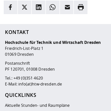
INFORMATION
Facebook
X
LinkedIn
Whatsapp
E-Mail
Drucken
Hier stehen weitere Informationen und ein Link zur
Date
KONTAKT
Hochschule für Technik und Wirtschaft Dresden
Friedrich-List-Platz 1
01069 Dresden
Postanschrift
PF 120701, 01008 Dresden
Tel.:
+49 (0)351 4620
E-Mail:
info(at)htw-dresden.de
QUICKLINKS
Aktuelle Stunden- und Raumpläne