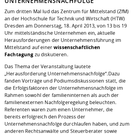
UNTERNEHMENSNACHFOLGE
Kompetenz
Career Service
Angebote für
Chancengleichhe
Informatik/Math
Unternehmen
Zum dritten Mal lud das Zentrum für Mittelstand (ZfM)
Vorbereitung auf
Studien- und
Studieren in be
Forschungszent
FIS -
Prototyping und
Kontakt & Berat
Gremien und Ver
Studiengangentw
Formulare und 
an der Hochschule für Technik und Wirtschaft (HTW)
Prüfungsordnun
Lebenslagen ode
Lehren, Forsche
Forschungsinfor
Kontakt und Anfahrt
Hochschulgesund
Landbau/Umwelt
Beschaffungsvor
Dresden am Donnerstag, 18. April 2013, von 13 bis 19
Weiterbilden im 
Checkliste zum S
Gründung und St
Uhr mittelständische Unternehmen ein, aktuelle
Studienbegleitu
Beratungsangebo
Wissenschaftlich
Herausforderungen der Unternehmensführung im
Qualitätssicherung
Klimaschutz & Na
Maschinenbau
und Physik
Studentenwerk 
Formulare und 
Mittelstand auf einer
wissenschaftlichen
Kooperationen u
Fachtagung
zu diskutieren.
Förderverein
Wirtschaftswisse
Das Thema der Veranstaltung lautete
Digitales Lernen 
Angebote der Age
Internationale T
„Herausforderung Unternehmensnachfolge“.Dazu
Arbeit
fanden Vorträge und Podiumsdiskussionen statt, die
Qualifizierungsa
die Erfolgsfaktoren der Unternehmensnachfolge im
Fremdsprachen
Rahmen sowohl der familieninternen als auch der
familienexternen Nachfolgeregelung beleuchten.
Referenten waren zum einen Unternehmer, die
Jobs, Praktika, D
bereits erfolgreich den Prozess der
Unternehmensnachfolge durchlaufen haben, und zum
anderen Rechtsanwälte und Steuerberater sowie