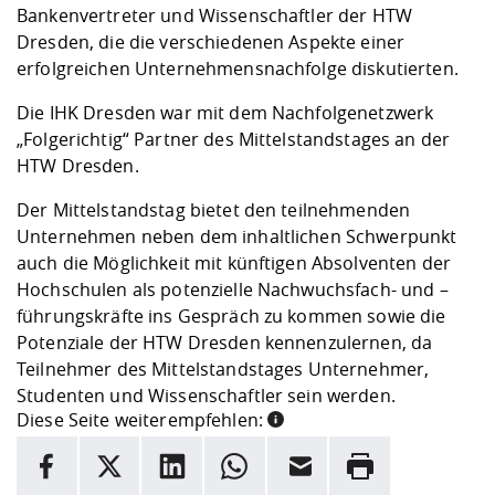
Bankenvertreter und Wissenschaftler der HTW
Dresden, die die verschiedenen Aspekte einer
erfolgreichen Unternehmensnachfolge diskutierten.
Die IHK Dresden war mit dem Nachfolgenetzwerk
„Folgerichtig“ Partner des Mittelstandstages an der
HTW Dresden.
Der Mittelstandstag bietet den teilnehmenden
Unternehmen neben dem inhaltlichen Schwerpunkt
auch die Möglichkeit mit künftigen Absolventen der
Hochschulen als potenzielle Nachwuchsfach- und –
führungskräfte ins Gespräch zu kommen sowie die
Potenziale der HTW Dresden kennenzulernen, da
Teilnehmer des Mittelstandstages Unternehmer,
Studenten und Wissenschaftler sein werden.
Diese Seite weiterempfehlen:
INFORMATION
Facebook
X
LinkedIn
Whatsapp
E-Mail
Drucken
Hier stehen weitere Informationen und ein Link zur
Date