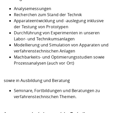
Kompetenz
Career Service
Angebote für
Chancengleichhe
Informatik/Math
Unternehmen
Analysemessungen
Vorbereitung auf
Studien- und
Studieren in be
Forschungszent
FIS -
Prototyping und
Kontakt & Berat
Gremien und Ver
Studiengangentw
Formulare und 
Recherchen zum Stand der Technik
Prüfungsordnun
Lebenslagen ode
Lehren, Forsche
Forschungsinfor
Kontakt und Anfahrt
Apparateentwicklung und -auslegung inklusive
Hochschulgesund
Landbau/Umwelt
Beschaffungsvor
Weiterbilden im 
der Testung von Prototypen
Checkliste zum S
Gründung und St
Durchführung von Experimenten in unseren
Studienbegleitu
Beratungsangebo
Wissenschaftlich
Qualitätssicherung
Klimaschutz & Na
Maschinenbau
Labor- und Technikumsanlagen
und Physik
Studentenwerk 
Formulare und 
Kooperationen u
Modellierung und Simulation von Apparaten und
verfahrenstechnischen Anlagen
Förderverein
Wirtschaftswisse
Digitales Lernen 
Angebote der Age
Internationale T
Machbarkeits- und Optimierungsstudien sowie
Arbeit
Prozessanalysen (auch vor Ort)
Qualifizierungsa
Fremdsprachen
sowie in Ausbildung und Beratung
Seminare, Fortbildungen und Beratungen zu
Jobs, Praktika, D
verfahrenstechnischen Themen.