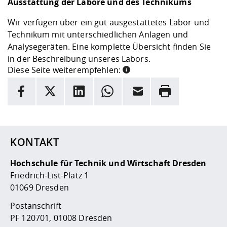
Ausstattung der Labore und des Technikums
Wir verfügen über ein gut ausgestattetes Labor und
Technikum mit unterschiedlichen Anlagen und
Analysegeräten. Eine komplette Übersicht finden Sie
in der
Beschreibung unseres Labors
.
Diese Seite weiterempfehlen:
INFORMATION
Facebook
X
LinkedIn
Whatsapp
E-Mail
Drucken
Hier stehen weitere Informationen und ein Link zur
Date
KONTAKT
Hochschule für Technik und Wirtschaft Dresden
Friedrich-List-Platz 1
01069 Dresden
Postanschrift
PF 120701, 01008 Dresden