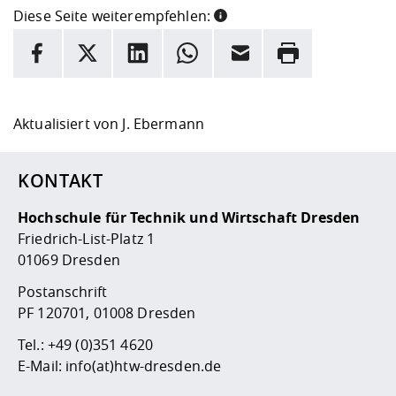
Diese Seite weiterempfehlen:
INFORMATION
Facebook
X
LinkedIn
Whatsapp
E-Mail
Drucken
Hier stehen weitere Informationen und ein Link zur
Date
Aktualisiert von
J. Ebermann
KONTAKT
Hochschule für Technik und Wirtschaft Dresden
Friedrich-List-Platz 1
01069 Dresden
Postanschrift
PF 120701, 01008 Dresden
Tel.:
+49 (0)351 4620
E-Mail:
info(at)htw-dresden.de