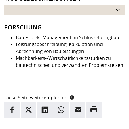
FORSCHUNG
Bau-Projekt-Management im Schlüsselfertigbau
Leistungsbeschreibung, Kalkulation und
Abrechnung von Bauleistungen
Machbarkeits-/Wirtschaftlichkeitsstudien zu
bautechnischen und verwandten Problemkreisen
Diese Seite weiterempfehlen:
INFORMATION
Facebook
X
LinkedIn
Whatsapp
E-Mail
Drucken
Hier stehen weitere Informationen und ein Link zur
Date