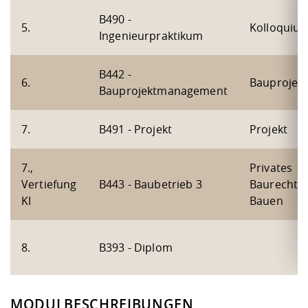
B490 -
5.
Kolloquiu
Ingenieurpraktikum
B442 -
6.
Bauprojek
Bauprojektmanagement
7.
B491 - Projekt
Projekt
7.,
Privates
Vertiefung
B443 - Baubetrieb 3
Baurecht/S
KI
Bauen
8.
B393 - Diplom
MODULBESCHREIBUNGEN