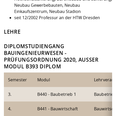
Neubau Gewerbebauten, Neubau
Einkaufszentrum, Neubau Stadion
seit 12/2002 Professur an der HTW Dresden
LEHRE
DIPLOMSTUDIENGANG
BAUINGENIEURWESEN -
PRÜFUNGSORDNUNG 2020, AUSSER M
ODUL B393 DIPLOM
Semester
Modul
Lehrverans
3.
B440 - Baubetrieb 1
Baubetrieb
4.
B441 - Bauwirtschaft
Bauwirtsch