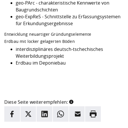
geo-PArc - charakteristische Kennwerte von
Baugrundschichten
geo-ExpReS - Schnittstelle zu Erfassungsystemen
für Erkundungsergebnisse
Entwicklung neuartiger Gründungselemente
Erdbau mit locker gelagerten Böden
interdisziplinäres deutsch-tschechisches
Weiterbildungsprojekt
Erdbau im Deponiebau
Diese Seite weiterempfehlen:
INFORMATION
Facebook
X
LinkedIn
Whatsapp
E-Mail
Drucken
Hier stehen weitere Informationen und ein Link zur
Date