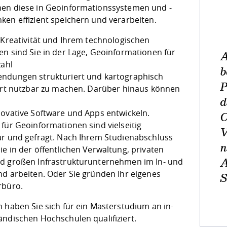
en diese in Geoinformationssystemen und -
ken effizient speichern und verarbeiten.
r Kreativität und Ihrem technologischen
n sind Sie in der Lage, Geoinformationen für
A
zahl
b
ndungen strukturiert und kartographisch
P
iert nutzbar zu machen. Darüber hinaus können
d
novative Software und Apps entwickeln.
C
für Geoinformationen sind vielseitig
V
ar und gefragt. Nach Ihrem Studienabschluss
n
e in der öffentlichen Verwaltung, privaten
nd großen Infrastrukturunternehmen im In- und
A
d arbeiten. Oder Sie gründen Ihr eigenes
S
büro.
 haben Sie sich für ein Masterstudium an in-
ändischen Hochschulen qualifiziert.