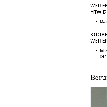
WEITE
HTW D
Mas
KOOPE
WEITE
Inf
der
Beru