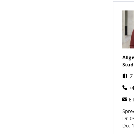
Allg
Stud
Z
+4
E-
Spre
Di: 0
Do: 1