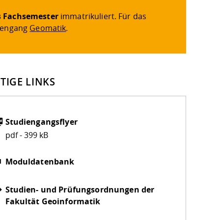
s Fachsemester
immatrikuliert. Für das
diengang
Geomatik
.
TIGE LINKS
Studiengangsflyer
pdf - 399 kB
Moduldatenbank
Studien- und Prüfungsordnungen der
Fakultät Geoinformatik