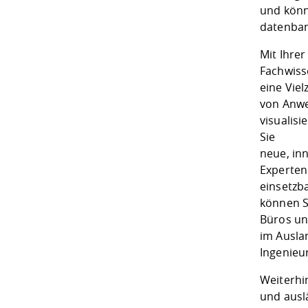
und könn
datenban
Mit Ihre
Fachwisse
eine Viel
von Anwe
visualis
Sie
neue, in
Experten 
einsetzb
können Si
Büros u
im Auslan
Ingenieur
Weiterhin
und ausl