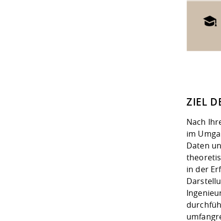
ZIEL 
Nach Ihr
im Umgan
Daten un
theoreti
in der E
Darstell
Ingenieu
durchfü
umfangre