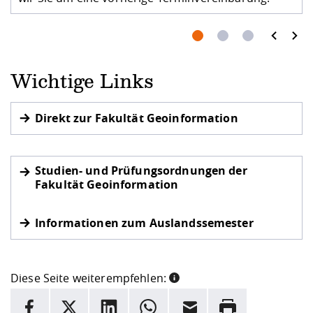
prev
next
Wichtige Links
Direkt zur Fakultät Geoinformation
Studien- und Prüfungsordnungen der
Fakultät Geoinformation
Informationen zum Auslandssemester
Diese Seite weiterempfehlen:
INFORMATION
Facebook
X
LinkedIn
Whatsapp
E-Mail
Drucken