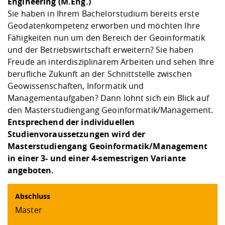
Kompetenz
Engineering (M.Eng.)
Career Service
Angebote für
Chancengleichhe
Informatik/Math
Unternehmen
Sie haben in Ihrem Bachelorstudium bereits erste
Vorbereitung auf
Studien- und
Studieren in be
Forschungszent
FIS -
Prototyping und
Kontakt & Berat
Gremien und Ver
Studiengangentw
Formulare und 
Geodatenkompetenz erworben und möchten Ihre
Prüfungsordnun
Lebenslagen ode
Lehren, Forsche
Forschungsinfor
Fähigkeiten nun um den Bereich der Geoinformatik
Kontakt und Anfahrt
Hochschulgesund
Landbau/Umwelt
Beschaffungsvor
Weiterbilden im 
und der Betriebswirtschaft erweitern? Sie haben
Checkliste zum S
Gründung und St
Freude an interdisziplinärem Arbeiten und sehen Ihre
Studienbegleitu
Beratungsangebo
Wissenschaftlich
Qualitätssicherung
berufliche Zukunft an der Schnittstelle zwischen
Klimaschutz & Na
Maschinenbau
und Physik
Studentenwerk 
Formulare und 
Geowissenschaften, Informatik und
Kooperationen u
Managementaufgaben? Dann lohnt sich ein Blick auf
Förderverein
Wirtschaftswisse
den Masterstudiengang Geoinformatik/Management.
Digitales Lernen 
Angebote der Age
Internationale T
Entsprechend der individuellen
Arbeit
Studienvoraussetzungen wird der
Qualifizierungsa
Masterstudiengang Geoinformatik/Management
Fremdsprachen
in einer 3- und einer 4-semestrigen Variante
angeboten.
Jobs, Praktika, D
Abschluss
Master