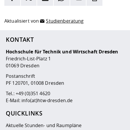
Hier stehen weitere Informationen und ein Link zur
Date
Aktualisiert von
Studienberatung
KONTAKT
Hochschule für Technik und Wirtschaft Dresden
Friedrich-List-Platz 1
01069 Dresden
Postanschrift
PF 120701, 01008 Dresden
Tel.:
+49 (0)351 4620
E-Mail:
info(at)htw-dresden.de
QUICKLINKS
Aktuelle Stunden- und Raumpläne