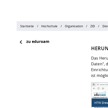
Startseite
Hochschule
Organisation
ZID
Die
zu eduroam
HERUN
Das Herun
Daten",
Einricht
ist mögli