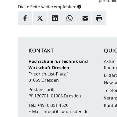
persönli
Diese Seite weiterempfehlen:
INFORMATION
Facebook
X
LinkedIn
Whatsapp
E-Mail
Drucken
Hier stehen weitere Informationen und ein Link z
KONTAKT
QUI
Hochschule für Technik und
Aktuel
Wirtschaft Dresden
Raump
Friedrich-List-Platz 1
Bildar
01069 Dresden
Newsa
Postanschrift
Telefo
PF 120701, 01008 Dresden
Veran
Tel.:
+49 (0)351 4620
Kontak
E-Mail:
info(at)htw-dresden.de