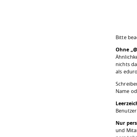
Bitte bea
Ohne „@
Ähnlichk
nichts d
als edur
Schreibe
Name ode
Leerzei
Benutzer
Nur pers
und Mita