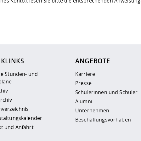
ches Konto), lesen Sie bitte die entsprechenden Anweisung
ur
Datenschutzseite
.
CKLINKS
ANGEBOTE
le Stunden- und
Karriere
läne
Presse
chiv
Schülerinnen und Schüler
rchiv
Alumni
nverzeichnis
Unternehmen
staltungskalender
Beschaffungsvorhaben
t und Anfahrt