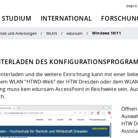
Intern
STUDIUM
INTERNATIONAL
FORSCHUNG
Windows 10/11
nste und Anleitungen
WLAN
eduroam
TERLADEN DES KONFIGURATIONSPROGRA
terladen und die weitere Einrichtung kann mit einer belie
 dem WLAN
"HTWD-Web"
der HTW Dresden oder dem WLAN zu
ung muss kein eduroam-AccessPoint in Reichweite sein. Auc
ch.
Öffnen 
Auswah
HTW Dr
Assista