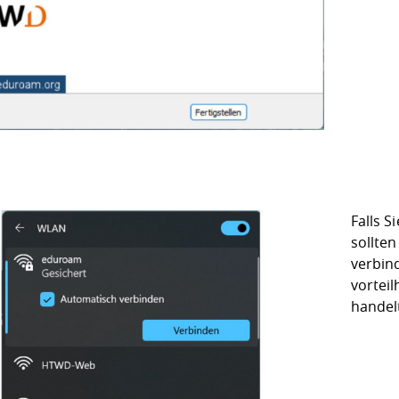
Falls 
sollte
verbin
vorteil
handel