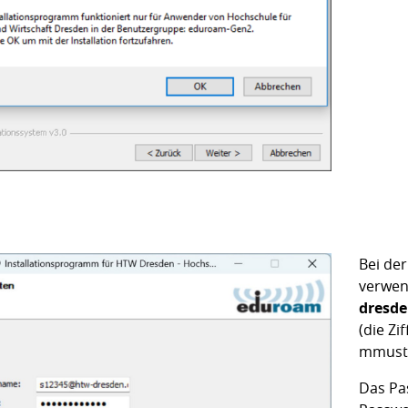
Bei de
verwen
dresde
(die Z
mmuste
Das Pa