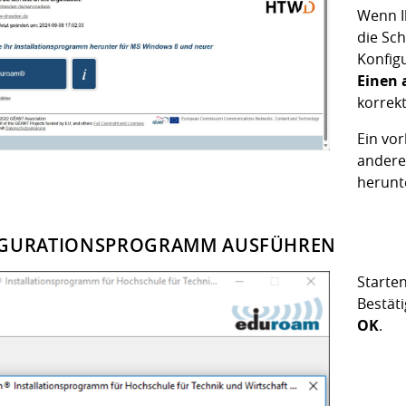
Wenn I
die Sc
Konfig
Einen 
korrek
Ein vor
anderen
herunt
GURATIONSPROGRAMM AUSFÜHREN
Starte
Bestät
OK
.