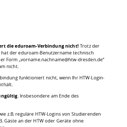
ert die eduroam-Verbindung nicht!
Trotz der
se hat der eduroam-Benutzername technisch
 in der Form „vorname.nachname@htw-dresden.de”
am nicht.
bindung funktioniert nicht, wenn Ihr HTW-Login-
thält.
ungültig
. Insbesondere am Ende des
 wie z.B. reguläre HTW-Logins von Studierenden
. B. Gäste an der HTW oder Geräte ohne