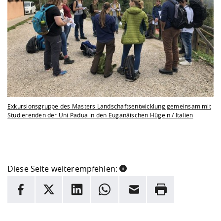
Exkursionsgruppe des Masters Landschaftsentwicklung gemeinsam mit
Studierenden der Uni Padua in den Euganäischen Hügeln / Italien
Diese Seite weiterempfehlen:
INFORMATION
Facebook
X
LinkedIn
Whatsapp
E-Mail
Drucken
Hier stehen weitere Informationen und ein Link zur
Date