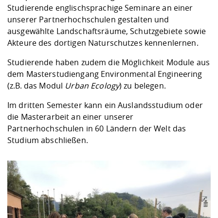
Kompetenz
Career Service
Angebote für
Studierende englischsprachige Seminare an einer
Chancengleichhe
Informatik/Math
Unternehmen
unserer Partnerhochschulen gestalten und
Vorbereitung auf
Studien- und
Studieren in be
Forschungszent
FIS -
Prototyping und
Kontakt & Berat
Gremien und Ver
Studiengangentw
Formulare und 
ausgewählte Landschaftsräume, Schutzgebiete sowie
Prüfungsordnun
Lebenslagen ode
Lehren, Forsche
Forschungsinfor
Kontakt und Anfahrt
Hochschulgesund
Landbau/Umwelt
Beschaffungsvor
Akteure des dortigen Naturschutzes kennenlernen.
Weiterbilden im 
Checkliste zum S
Gründung und St
Studierende haben zudem die Möglichkeit Module aus
Studienbegleitu
Beratungsangebo
Wissenschaftlich
Qualitätssicherung
Klimaschutz & Na
Maschinenbau
dem Masterstudiengang Environmental Engineering
und Physik
Studentenwerk 
Formulare und 
Kooperationen u
(z.B. das Modul
Urban Ecology
) zu belegen.
Förderverein
Wirtschaftswisse
Im dritten Semester kann ein Auslandsstudium oder
Digitales Lernen 
Angebote der Age
Internationale T
die Masterarbeit an einer unserer
Arbeit
Partnerhochschulen in 60 Ländern der Welt das
Qualifizierungsa
Studium abschließen.
Fremdsprachen
Jobs, Praktika, D