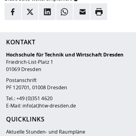
INFORMATION
Facebook
X
LinkedIn
Whatsapp
E-Mail
Drucken
Hier stehen weitere Informationen und ein Link zur
Date
KONTAKT
Hochschule für Technik und Wirtschaft Dresden
Friedrich-List-Platz 1
01069 Dresden
Postanschrift
PF 120701, 01008 Dresden
Tel.:
+49 (0)351 4620
E-Mail:
info(at)htw-dresden.de
QUICKLINKS
Aktuelle Stunden- und Raumpläne