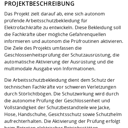
Kompetenz
PROJEKTBESCHREIBUNG
Career Service
Angebote für
Chancengleichhe
Informatik/Math
Unternehmen
Vorbereitung auf
Studien- und
Studieren in be
Forschungszent
FIS -
Prototyping und
Kontakt & Berat
Gremien und Ver
Studiengangentw
Das Projekt zielt darauf ab, eine sich autonom
Formulare und 
Prüfungsordnun
Lebenslagen ode
Lehren, Forsche
Forschungsinfor
prüfende Arbeitsschutzbekleidung für
Kontakt und Anfahrt
Hochschulgesund
Landbau/Umwelt
Beschaffungsvor
Weiterbilden im 
Elektrofachkräfte zu entwickeln. Diese Bekleidung soll
Checkliste zum S
Gründung und St
die Fachkräfte über mögliche Gefahrenquellen
Studienbegleitu
Beratungsangebo
Wissenschaftlich
Qualitätssicherung
informieren und autonom die Prüfroutinen aktivieren.
Klimaschutz & Na
Maschinenbau
und Physik
Studentenwerk 
Formulare und 
Die Ziele des Projekts umfassen die
Kooperationen u
Geschlossenheitsprüfung der Schutzausrüstung, die
Förderverein
Wirtschaftswisse
automatische Aktivierung der Ausrüstung und die
Digitales Lernen 
Angebote der Age
Internationale T
multimodale Ausgabe von Informationen.
Arbeit
Die Arbeitsschutzbekleidung dient dem Schutz der
Qualifizierungsa
technischen Fachkräfte vor schweren Verletzungen
Fremdsprachen
durch Störlichtbögen. Die Schutzwirkung wird durch
die autonome Prüfung der Geschlossenheit und
Jobs, Praktika, D
Vollständigkeit der Schutzbestandteile wie Jacke,
Hose, Handschuhe, Gesichtsschutz sowie Schutzhelm
aufrechterhalten. Die Aktivierung der Prüfung erfolgt