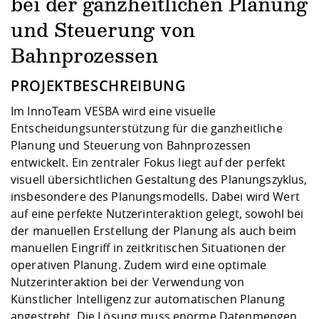
Kompetenz
bei der ganzheitlichen Planung
Career Service
Angebote für
Chancengleichhe
Informatik/Math
Unternehmen
und Steuerung von
Vorbereitung auf
Studien- und
Studieren in be
Forschungszent
FIS -
Prototyping und
Kontakt & Berat
Gremien und Ver
Studiengangentw
Formulare und 
Prüfungsordnun
Lebenslagen ode
Lehren, Forsche
Forschungsinfor
Bahnprozessen
Kontakt und Anfahrt
Hochschulgesund
Landbau/Umwelt
Beschaffungsvor
Weiterbilden im 
Checkliste zum S
Gründung und St
PROJEKTBESCHREIBUNG
Studienbegleitu
Beratungsangebo
Wissenschaftlich
Qualitätssicherung
Klimaschutz & Na
Maschinenbau
Im InnoTeam VESBA wird eine visuelle
und Physik
Studentenwerk 
Formulare und 
Kooperationen u
Entscheidungsunterstützung für die ganzheitliche
Planung und Steuerung von Bahnprozessen
Förderverein
Wirtschaftswisse
Digitales Lernen 
Angebote der Age
Internationale T
entwickelt. Ein zentraler Fokus liegt auf der perfekt
Arbeit
visuell übersichtlichen Gestaltung des Planungszyklus,
insbesondere des Planungsmodells. Dabei wird Wert
Qualifizierungsa
auf eine perfekte Nutzerinteraktion gelegt, sowohl bei
Fremdsprachen
der manuellen Erstellung der Planung als auch beim
manuellen Eingriff in zeitkritischen Situationen der
operativen Planung. Zudem wird eine optimale
Jobs, Praktika, D
Nutzerinteraktion bei der Verwendung von
Künstlicher Intelligenz zur automatischen Planung
angestrebt. Die Lösung muss enorme Datenmengen