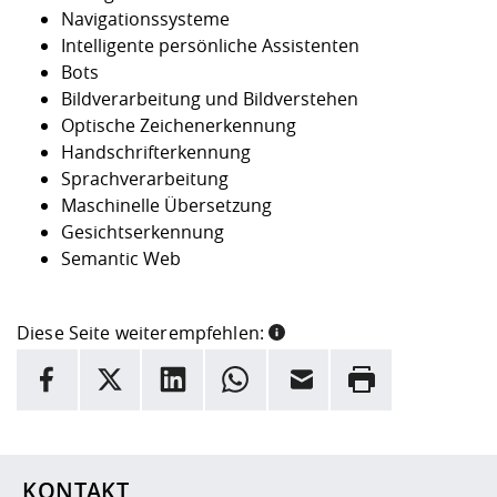
Navigationssysteme
Intelligente persönliche Assistenten
Bots
Bildverarbeitung und Bildverstehen
Optische Zeichenerkennung
Handschrifterkennung
Sprachverarbeitung
Maschinelle Übersetzung
Gesichtserkennung
Semantic Web
Diese Seite weiterempfehlen:
INFORMATION
Facebook
X
LinkedIn
Whatsapp
E-Mail
Drucken
Hier stehen weitere Informationen und ein Link zur
Date
KONTAKT