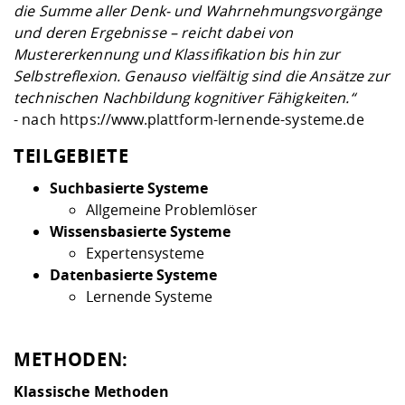
Kompetenz
die Summe aller Denk- und Wahrnehmungsvorgänge
Career Service
Angebote für
Chancengleichhe
Informatik/Math
Unternehmen
und deren Ergebnisse – reicht dabei von
Vorbereitung auf
Studien- und
Studieren in be
Forschungszent
FIS -
Prototyping und
Kontakt & Berat
Gremien und Ver
Studiengangentw
Formulare und 
Mustererkennung und Klassifikation bis hin zur
Prüfungsordnun
Lebenslagen ode
Lehren, Forsche
Forschungsinfor
Kontakt und Anfahrt
Selbstreflexion. Genauso vielfältig sind die Ansätze zur
Hochschulgesund
Landbau/Umwelt
Beschaffungsvor
Weiterbilden im 
technischen Nachbildung kognitiver Fähigkeiten.“
Checkliste zum S
Gründung und St
- nach
https://www.plattform-lernende-systeme.de
Studienbegleitu
Beratungsangebo
Wissenschaftlich
Qualitätssicherung
Klimaschutz & Na
Maschinenbau
und Physik
Studentenwerk 
Formulare und 
TEILGEBIETE
Kooperationen u
Suchbasierte Systeme
Förderverein
Wirtschaftswisse
Digitales Lernen 
Angebote der Age
Internationale T
Allgemeine Problemlöser
Arbeit
Wissensbasierte Systeme
Expertensysteme
Qualifizierungsa
Datenbasierte Systeme
Fremdsprachen
Lernende Systeme
Jobs, Praktika, D
METHODEN:
Klassische Methoden