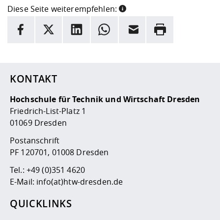
Diese Seite weiterempfehlen:
INFORMATION
Facebook
X
LinkedIn
Whatsapp
E-Mail
Drucken
Hier stehen weitere Informationen und ein Link zur
Date
KONTAKT
Hochschule für Technik und Wirtschaft Dresden
Friedrich-List-Platz 1
01069 Dresden
Postanschrift
PF 120701, 01008 Dresden
Tel.:
+49 (0)351 4620
E-Mail:
info(at)htw-dresden.de
QUICKLINKS