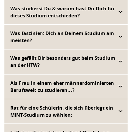
Kompetenz
Career Service
Angebote für
Chancengleichhe
Informatik/Math
Unternehmen
Was studierst Du & warum hast Du Dich für
Vorbereitung auf
Studien- und
Studieren in be
Forschungszent
FIS -
Prototyping und
Kontakt & Berat
Gremien und Ver
Studiengangentw
Formulare und 
dieses Studium entschieden?
Prüfungsordnun
Lebenslagen ode
Lehren, Forsche
Forschungsinfor
Kontakt und Anfahrt
Hochschulgesund
Landbau/Umwelt
Beschaffungsvor
Weiterbilden im 
Checkliste zum S
Gründung und St
Was fasziniert Dich an Deinem Studium am
Studienbegleitu
Beratungsangebo
Wissenschaftlich
meisten?
Qualitätssicherung
Klimaschutz & Na
Maschinenbau
und Physik
Studentenwerk 
Formulare und 
Kooperationen u
Was gefällt Dir besonders gut beim Studium
Förderverein
Wirtschaftswisse
an der HTW?
Digitales Lernen 
Angebote der Age
Internationale T
Arbeit
Als Frau in einem eher männerdominierten
Qualifizierungsa
Berufswelt zu studieren...?
Fremdsprachen
Rat für eine Schülerin, die sich überlegt ein
Jobs, Praktika, D
MINT-Studium zu wählen: