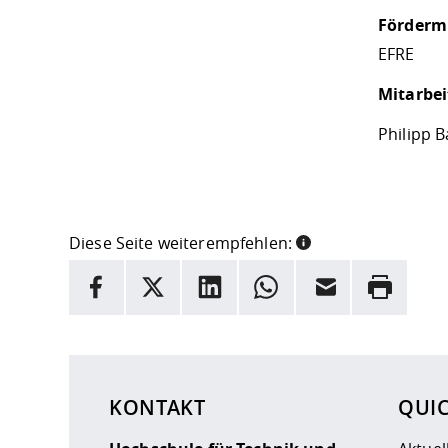
Fördermi
EFRE
Mitarbei
Philipp B
Diese Seite weiterempfehlen:
INFORMATION
Facebook
X
LinkedIn
Whatsapp
E-Mail
Drucken
Hier stehen weitere Informationen und ein Link z
KONTAKT
QUI