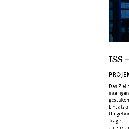
ISS 
PROJE
Das Ziel
intellige
gestalte
Einsatzkr
Umgebung
Träger:in
ablenkun