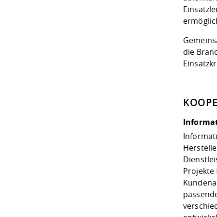
Einsatzl
ermöglic
Gemeinsa
die Bran
Einsatzkr
KOOPE
Informa
Informati
Herstelle
Dienstle
Projekte 
Kundenau
passende
verschie