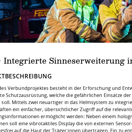
– Integrierte Sinneserweiterung 
KTBESCHREIBUNG
 des Verbundprojektes besteht in der Erforschung und Ent
nte Schutzausrüstung, welche die gefährlichen Einsätze de
n soll. Mittels zwei neuartiger in das Helmsystem zu integ
äften ein einfacher, übersichtlicher Zugriff auf die relev
sinformationen ermöglicht werden: Neben einem hologra
nen soll eine vibrotaktiles Display die von externen Senso
gsfrei auf die Haut der Träger:innen übertragen. Ein zu e