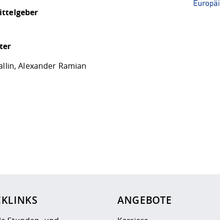
ttelgeber
ter
allin, Alexander Ramian
ur
Datenschutzseite
.
CKLINKS
ANGEBOTE