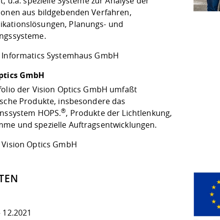
t, u.a. spezielle Systeme zur Analyse der
ionen aus bildgebenden Verfahren,
ationslösungen, Planungs- und
ngssysteme.
Informatics Systemhaus GmbH
Optics GmbH
folio der Vision Optics GmbH umfaßt
ische Produkte, insbesondere das
®
onssystem HOPS.
, Produkte der Lichtlenkung,
me und spezielle Auftragsentwicklungen.
Vision Optics GmbH
TEN
– 12.2021