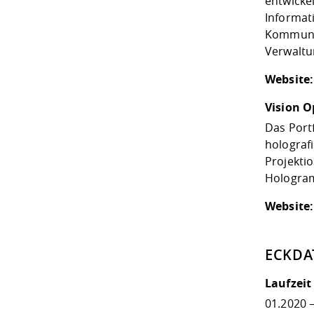
entwickel
Informat
Kommunik
Verwaltu
Website:
Vision 
Das Port
holograf
Projekti
Hologram
Website:
ECKDA
Laufzeit
01.2020 