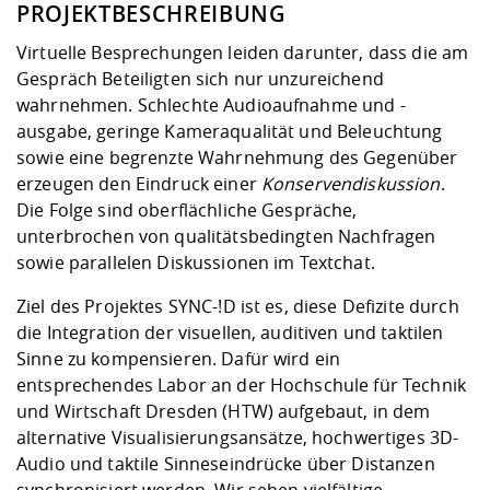
Kompetenz
PROJEKTBESCHREIBUNG
Career Service
Angebote für
Chancengleichhe
Informatik/Math
Unternehmen
Vorbereitung auf
Studien- und
Studieren in be
Forschungszent
FIS -
Prototyping und
Kontakt & Berat
Gremien und Ver
Studiengangentw
Virtuelle Besprechungen leiden darunter, dass die am
Formulare und 
Prüfungsordnun
Lebenslagen ode
Lehren, Forsche
Forschungsinfor
Gespräch Beteiligten sich nur unzureichend
Kontakt und Anfahrt
Hochschulgesund
Landbau/Umwelt
Beschaffungsvor
Weiterbilden im 
wahrnehmen. Schlechte Audioaufnahme und -
Checkliste zum S
Gründung und St
ausgabe, geringe Kameraqualität und Beleuchtung
Studienbegleitu
Beratungsangebo
Wissenschaftlich
Qualitätssicherung
sowie eine begrenzte Wahrnehmung des Gegenüber
Klimaschutz & Na
Maschinenbau
und Physik
Studentenwerk 
Formulare und 
erzeugen den Eindruck einer
Konservendiskussion
.
Kooperationen u
Die Folge sind oberflächliche Gespräche,
Förderverein
Wirtschaftswisse
unterbrochen von qualitätsbedingten Nachfragen
Digitales Lernen 
Angebote der Age
Internationale T
sowie parallelen Diskussionen im Textchat.
Arbeit
Ziel des Projektes SYNC-!D ist es, diese Defizite durch
Qualifizierungsa
die Integration der visuellen, auditiven und taktilen
Fremdsprachen
Sinne zu kompensieren. Dafür wird ein
entsprechendes Labor an der Hochschule für Technik
Jobs, Praktika, D
und Wirtschaft Dresden (HTW) aufgebaut, in dem
alternative Visualisierungsansätze, hochwertiges 3D-
Audio und taktile Sinneseindrücke über Distanzen