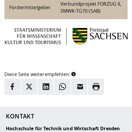
Verbundprojekt FORZUG II,
Fördermittelgeber
SMWK-TG70 (SAB)
Diese Seite weiterempfehlen:
INFORMATION
Facebook
X
LinkedIn
Whatsapp
E-Mail
Drucken
Hier stehen weitere Informationen und ein Link zur
Date
KONTAKT
Hochschule für Technik und Wirtschaft Dresden