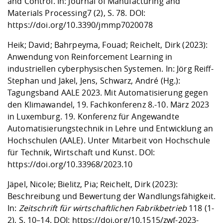
and Control. In: Journal of Manufacturing and
Materials Processing
7 (2), S. 78. DOI:
https://doi.org/10.3390/jmmp7020078
Heik; David; Bahrpeyma, Fouad; Reichelt, Dirk (2023):
Anwendung von Reinforcement Learning in
industriellen cyberphysischen Systemen. In: Jörg Reiff-
Stephan und Jäkel, Jens, Schwarz, André (Hg.):
Tagungsband AALE 2023. Mit Automatisierung gegen
den Klimawandel, 19. Fachkonferenz 8.-10. März 2023
in Luxemburg. 19. Konferenz für Angewandte
Automatisierungstechnik in Lehre und Entwicklung an
Hochschulen (AALE). Unter Mitarbeit von Hochschule
für Technik, Wirtschaft und Kunst. DOI:
https://doi.org/10.33968/2023.10
Jäpel, Nicole; Bielitz, Pia; Reichelt, Dirk (2023):
Beschreibung und Bewertung der Wandlungsfähigkeit.
In:
Zeitschrift für wirtschaftlichen Fabrikbetrieb
118 (1-
2), S. 10–14. DOI:
https://doi.org/10.1515/zwf-2023-