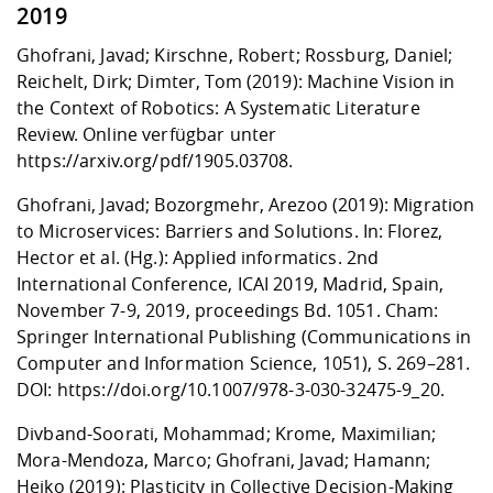
2019
Ghofrani, Javad; Kirschne, Robert; Rossburg, Daniel;
Reichelt, Dirk; Dimter, Tom (2019): Machine Vision in
the Context of Robotics: A Systematic Literature
Review. Online verfügbar unter
https://arxiv.org/pdf/1905.03708
.
Ghofrani, Javad; Bozorgmehr, Arezoo (2019): Migration
to Microservices: Barriers and Solutions. In: Florez,
Hector et al. (Hg.): Applied informatics. 2nd
International Conference, ICAI 2019, Madrid, Spain,
November 7-9, 2019, proceedings Bd. 1051. Cham:
Springer International Publishing (Communications in
Computer and Information Science, 1051), S. 269–281.
DOI:
https://doi.org/10.1007/978-3-030-32475-9_20
.
Divband-Soorati, Mohammad; Krome, Maximilian;
Mora-Mendoza, Marco; Ghofrani, Javad; Hamann;
Heiko (2019): Plasticity in Collective Decision-Making