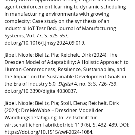
agent reinforcement learning to dynamic scheduling
in manufacturing environments with growing
complexity: Case study on the synthesis of an
industrial IoT Test Bed.
J
ournal of Manufacturing
Systems, Vol. 77, S. 525-557,
doi.org/10.1016/j.jmsy.2024.09.019
.
Jäpel, Nicole; Bielitz, Pia; Reichelt, Dirk (2024): The
Dresden Model of Adaptability: A Holistic Approach to
Human-Centeredness, Resilience, Sustainability, and
the Impact on the Sustainable Development Goals in
the Era of Industry 5.0,
Digital
4, no. 3: S. 726-739.
doi.org/10.3390/digital4030037
.
Jäpel, Nicole; Bielitz, Pia; Stoll, Elena; Reichelt, Dirk
(2024): DreMoWabe – Dresdner Modell der
Wandlungsbefähigung. In: Zeitschrift für
wirtschaftlichen Fabrikbetrieb 119 (6), S. 432–439. DOI:
https://doi.org/10.1515/zwf-2024-1084
.