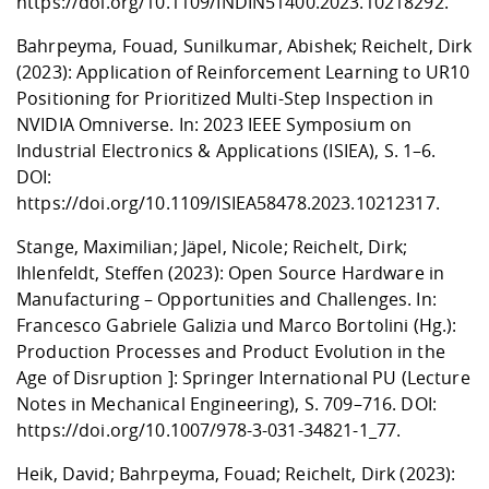
https://doi.org/10.1109/INDIN51400.2023.10218292
.
Bahrpeyma, Fouad, Sunilkumar, Abishek; Reichelt, Dirk
(2023): Application of Reinforcement Learning to UR10
Positioning for Prioritized Multi-Step Inspection in
NVIDIA Omniverse. In: 2023 IEEE Symposium on
Industrial Electronics & Applications (ISIEA), S. 1–6.
DOI:
https://doi.org/10.1109/ISIEA58478.2023.10212317
.
Stange, Maximilian; Jäpel, Nicole; Reichelt, Dirk;
Ihlenfeldt, Steffen (2023): Open Source Hardware in
Manufacturing – Opportunities and Challenges. In:
Francesco Gabriele Galizia und Marco Bortolini (Hg.):
Production Processes and Product Evolution in the
Age of Disruption ]: Springer International PU (Lecture
Notes in Mechanical Engineering), S. 709–716. DOI:
https://doi.org/10.1007/978-3-031-34821-1_77
.
Heik, David; Bahrpeyma, Fouad; Reichelt, Dirk (2023):