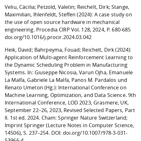
Veliu, Cäcilia; Petzold, Valetin; Reichelt, Dirk; Stange,
Maximilian, Ihlenfeldt, Steffen (2024): A case study on
the use of open source hardware in mechanical
engineering.
Procedia CIRP
Vol. 128
, 2024, P. 680-685
doi.org/10.1016/j.procir.2024.03.042
Heik, David; Bahrpeyma, Fouad; Reichelt, Dirk (2024):
Application of Multi-agent Reinforcement Learning to
the Dynamic Scheduling Problem in Manufacturing
Systems. In: Giuseppe Nicosia, Varun Ojha, Emanuele
La Malfa, Gabriele La Malfa, Panos M. Pardalos und
Renato Umeton (Hg.): International Conference on
Machine Learning, Optimization, and Data Science. 9th
International Conference, LOD 2023, Grasmere, UK,
September 22–26, 2023, Revised Selected Papers, Part
II. 1st ed. 2024. Cham: Springer Nature Switzerland;
Imprint Springer (Lecture Notes in Computer Science,
14506), S. 237–254. DOI:
doi.org/10.1007/978-3-031-
53966-4
.