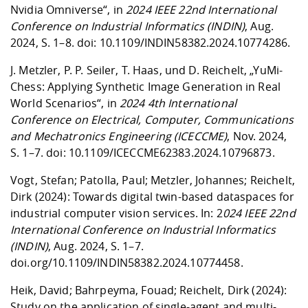
Nvidia Omniverse“, in
2024 IEEE 22nd International
Conference on Industrial Informatics (INDIN)
, Aug.
2024, S. 1–8. doi:
10.1109/INDIN58382.2024.10774286
.
J. Metzler, P. P. Seiler, T. Haas, und D. Reichelt, „YuMi-
Chess: Applying Synthetic Image Generation in Real
World Scenarios“, in
2024 4th International
Conference on Electrical, Computer, Communications
and Mechatronics Engineering (ICECCME)
, Nov. 2024,
S. 1–7. doi:
10.1109/ICECCME62383.2024.10796873
.
Vogt, Stefan; Patolla, Paul; Metzler, Johannes; Reichelt,
Dirk (2024): Towards digital twin-based dataspaces for
industrial computer vision services. In: 2
024 IEEE 22nd
International Conference on Industrial Informatics
(INDIN)
, Aug. 2024, S. 1–7.
doi.org/10.1109/INDIN58382.2024.10774458
.
Heik, David; Bahrpeyma, Fouad; Reichelt, Dirk (2024):
Study on the application of single-agent and multi-