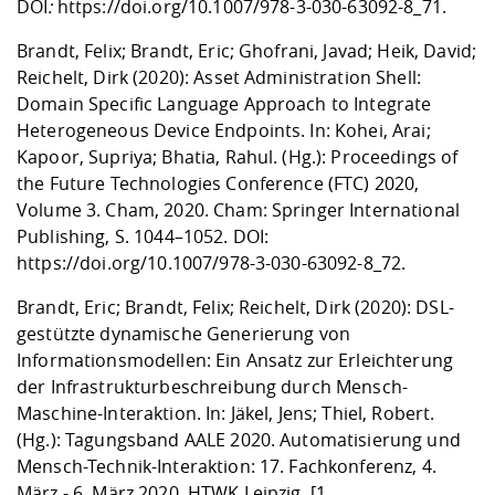
DOI
:
https://doi.org/10.1007/978-3-030-63092-8_71
.
Brandt, Felix; Brandt, Eric; Ghofrani, Javad; Heik, David;
Reichelt, Dirk (2020): Asset Administration Shell:
Domain Specific Language Approach to Integrate
Heterogeneous Device Endpoints. In: Kohei, Arai;
Kapoor, Supriya; Bhatia, Rahul. (Hg.): Proceedings of
the Future Technologies Conference (FTC) 2020,
Volume 3. Cham, 2020. Cham: Springer International
Publishing, S. 1044–1052. DOI:
https://doi.org/10.1007/978-3-030-63092-8_72
.
Brandt, Eric; Brandt, Felix; Reichelt, Dirk (2020): DSL-
gestützte dynamische Generierung von
Informationsmodellen: Ein Ansatz zur Erleichterung
der Infrastrukturbeschreibung durch Mensch-
Maschine-Interaktion. In: Jäkel, Jens; Thiel, Robert.
(Hg.): Tagungsband AALE 2020. Automatisierung und
Mensch-Technik-Interaktion: 17. Fachkonferenz, 4.
März - 6. März 2020, HTWK Leipzig. [1.