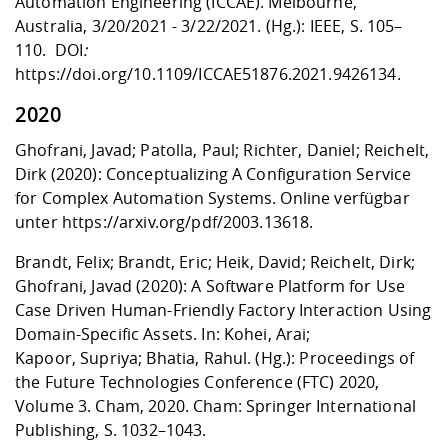
Automation Engineering (ICCAE). Melbourne,
Australia, 3/20/2021 - 3/22/2021. (Hg.): IEEE, S. 105–
110. DOI
:
https://doi.org/10.1109/ICCAE51876.2021.9426134
.
2020
Ghofrani, Javad; Patolla, Paul; Richter, Daniel; Reichelt,
Dirk (2020): Conceptualizing A Configuration Service
for Complex Automation Systems. Online verfügbar
unter
https://arxiv.org/pdf/2003.13618
.
Brandt, Felix; Brandt, Eric; Heik, David; Reichelt, Dirk;
Ghofrani, Javad (2020): A Software Platform for Use
Case Driven Human-Friendly Factory Interaction Using
Domain-Specific Assets. In: Kohei, Arai;
Kapoor, Supriya; Bhatia, Rahul. (Hg.): Proceedings of
the Future Technologies Conference (FTC) 2020,
Volume 3. Cham, 2020. Cham: Springer International
Publishing, S. 1032–1043.