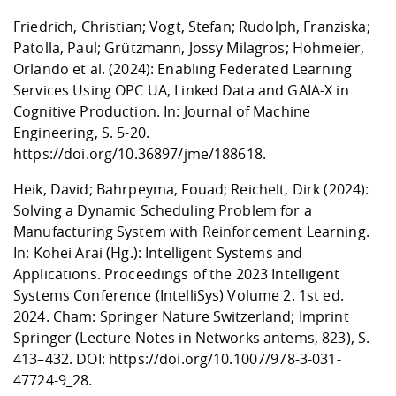
Friedrich, Christian; Vogt, Stefan; Rudolph, Franziska;
Patolla, Paul; Grützmann, Jossy Milagros; Hohmeier,
Orlando et al. (2024): Enabling Federated Learning
Services Using OPC UA, Linked Data and GAIA-X in
Cognitive Production. In: Journal of Machine
Engineering, S. 5-20.
https://doi.org/10.36897/jme/188618
.
Heik, David; Bahrpeyma, Fouad; Reichelt, Dirk (2024):
Solving a Dynamic Scheduling Problem for a
Manufacturing System with Reinforcement Learning.
In: Kohei Arai (Hg.): Intelligent Systems and
Applications. Proceedings of the 2023 Intelligent
Systems Conference (IntelliSys) Volume 2. 1st ed.
2024. Cham: Springer Nature Switzerland; Imprint
Springer (Lecture Notes in Networks antems, 823), S.
413–432. DOI:
https://doi.org/10.1007/978-3-031-
47724-9_28.