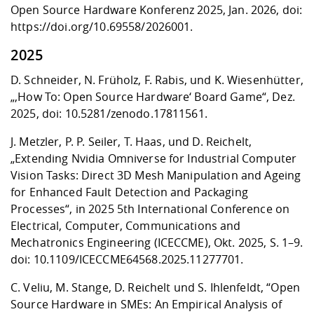
Kompetenz
Career Service
Angebote für
Open Source Hardware Konferenz 2025, Jan. 2026, doi:
Chancengleichhe
Informatik/Math
Unternehmen
https://doi.org/10.69558/2026001.
Vorbereitung auf
Studien- und
Studieren in be
Forschungszent
FIS -
Prototyping und
Kontakt & Berat
Gremien und Ver
Studiengangentw
Formulare und 
Prüfungsordnun
Lebenslagen ode
Lehren, Forsche
Forschungsinfor
2025
Kontakt und Anfahrt
Hochschulgesund
Landbau/Umwelt
Beschaffungsvor
Weiterbilden im 
Checkliste zum S
Gründung und St
D. Schneider, N. Früholz, F. Rabis, und K. Wiesenhütter,
Studienbegleitu
Beratungsangebo
Wissenschaftlich
„‚How To: Open Source Hardware‘ Board Game“, Dez.
Qualitätssicherung
Klimaschutz & Na
Maschinenbau
und Physik
Studentenwerk 
Formulare und 
2025, doi:
10.5281/zenodo.17811561
.
Kooperationen u
J. Metzler, P. P. Seiler, T. Haas, und D. Reichelt,
Förderverein
Wirtschaftswisse
Digitales Lernen 
Angebote der Age
Internationale T
„Extending Nvidia Omniverse for Industrial Computer
Arbeit
Vision Tasks: Direct 3D Mesh Manipulation and Ageing
for Enhanced Fault Detection and Packaging
Qualifizierungsa
Processes“, in 2025 5th International Conference on
Fremdsprachen
Electrical, Computer, Communications and
Mechatronics Engineering (ICECCME), Okt. 2025, S. 1–9.
doi:
10.1109/ICECCME64568.2025.11277701
.
Jobs, Praktika, D
C. Veliu, M. Stange, D. Reichelt und S. Ihlenfeldt, “Open
Source Hardware in SMEs: An Empirical Analysis of