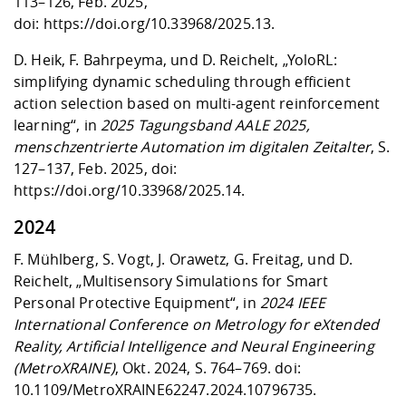
113–126, Feb. 2025,
doi:
https://doi.org/10.33968/2025.13
.
D. Heik, F. Bahrpeyma, und D. Reichelt, „YoloRL:
simplifying dynamic scheduling through efficient
action selection based on multi-agent reinforcement
learning“, in
2025 Tagungsband AALE 2025,
menschzentrierte Automation im digitalen Zeitalter
, S.
127–137, Feb. 2025, doi:
https://doi.org/10.33968/2025.14
.
2024
F. Mühlberg, S. Vogt, J. Orawetz, G. Freitag, und D.
Reichelt, „Multisensory Simulations for Smart
Personal Protective Equipment“, in
2024 IEEE
International Conference on Metrology for eXtended
Reality, Artificial Intelligence and Neural Engineering
(MetroXRAINE)
, Okt. 2024, S. 764–769. doi:
10.1109/MetroXRAINE62247.2024.10796735
.