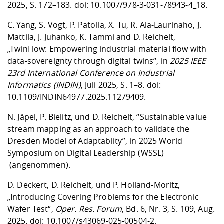
2025, S. 172–183. doi:
10.1007/978-3-031-78943-4_18
.
C. Yang, S. Vogt, P. Patolla, X. Tu, R. Ala-Laurinaho, J.
Mattila, J. Juhanko, K. Tammi and D. Reichelt,
„TwinFlow: Empowering industrial material flow with
data-sovereignty through digital twins“, in
2025 IEEE
23rd International Conference on Industrial
Informatics (INDIN)
, Juli 2025, S. 1–8. doi:
10.1109/INDIN64977.2025.11279409
.
N. Jäpel, P. Bielitz, und D. Reichelt, “Sustainable value
stream mapping as an approach to validate the
Dresden Model of Adaptablity”, in 2025 World
Symposium on Digital Leadership (WSSL)
(angenommen).
D. Deckert, D. Reichelt, und P. Holland-Moritz,
„Introducing Covering Problems for the Electronic
Wafer Test“,
Oper. Res. Forum
, Bd. 6, Nr. 3, S. 109, Aug.
2025, doi:
10.1007/s43069-025-00504-2
.