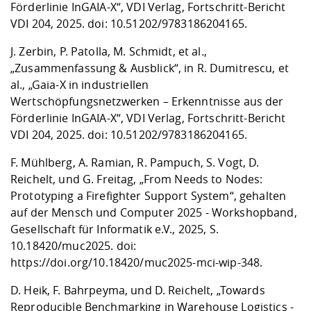
Förderlinie InGAIA-X“, VDI Verlag, Fortschritt-Bericht
VDI 204, 2025. doi:
10.51202/9783186204165
.
J. Zerbin, P. Patolla, M. Schmidt, et al
.
,
„Zusammenfassung & Ausblick“, in R. Dumitrescu, et
al., „Gaia-X in industriellen
Wertschöpfungsnetzwerken – Erkenntnisse aus der
Förderlinie InGAIA-X“, VDI Verlag, Fortschritt-Bericht
VDI 204, 2025. doi:
10.51202/9783186204165
.
F. Mühlberg, A. Ramian, R. Pampuch, S. Vogt, D.
Reichelt, und G. Freitag, „From Needs to Nodes:
Prototyping a Firefighter Support System“, gehalten
auf der Mensch und Computer 2025 - Workshopband,
Gesellschaft für Informatik e.V., 2025, S.
10.18420/muc2025. doi:
https://doi.org/10.18420/muc2025-mci-wip-348
.
D. Heik, F. Bahrpeyma, und D. Reichelt, „Towards
Reproducible Benchmarking in Warehouse Logistics -