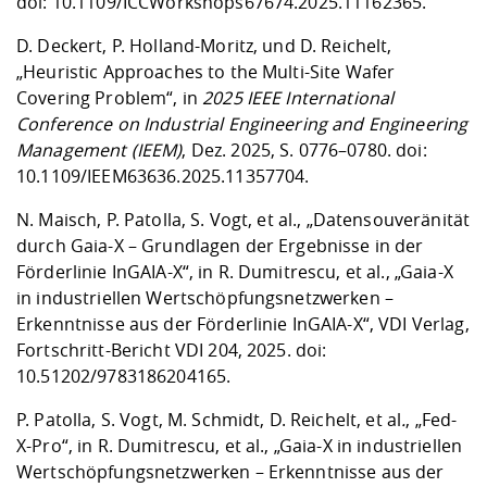
doi:
10.1109/ICCWorkshops67674.2025.11162365
.
D. Deckert, P. Holland-Moritz, und D. Reichelt,
„Heuristic Approaches to the Multi-Site Wafer
Covering Problem“, in
2025 IEEE International
Conference on Industrial Engineering and Engineering
Management (IEEM)
, Dez. 2025, S. 0776–0780. doi:
10.1109/IEEM63636.2025.11357704
.
N. Maisch, P. Patolla, S. Vogt, et al., „Datensouveränität
durch Gaia-X – Grundlagen der Ergebnisse in der
Förderlinie InGAIA-X“, in R. Dumitrescu, et al., „Gaia-X
in industriellen Wertschöpfungsnetzwerken –
Erkenntnisse aus der Förderlinie InGAIA-X“, VDI Verlag,
Fortschritt-Bericht VDI 204, 2025. doi:
10.51202/9783186204165
.
P. Patolla, S. Vogt, M. Schmidt, D. Reichelt, et al
.
, „Fed-
X-Pro“, in R. Dumitrescu, et al., „Gaia-X in industriellen
Wertschöpfungsnetzwerken – Erkenntnisse aus der