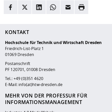
INFORMATION
Facebook
X
LinkedIn
Whatsapp
E-Mail
Drucken
Hier stehen weitere Informationen und ein Link zur
Date
KONTAKT
Hochschule für Technik und Wirtschaft Dresden
Friedrich-List-Platz 1
01069 Dresden
Postanschrift
PF 120701, 01008 Dresden
Tel.:
+49 (0)351 4620
E-Mail:
info(at)htw-dresden.de
MEHR VON DER PROFESSUR FÜR
INFORMATIONSMANAGEMENT