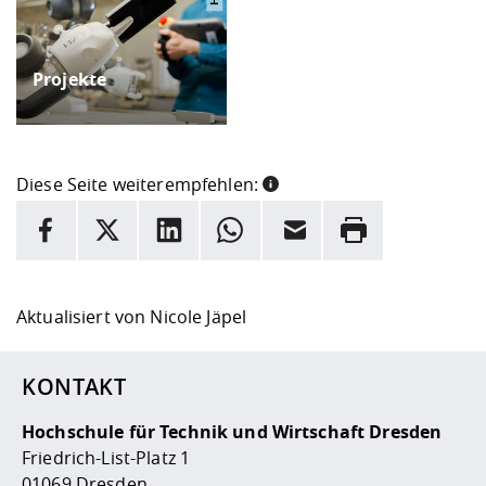
Projekte
Diese Seite weiterempfehlen:
INFORMATION
Facebook
X
LinkedIn
Whatsapp
E-Mail
Drucken
Hier stehen weitere Informationen und ein Link zur
Date
Aktualisiert von
Nicole Jäpel
KONTAKT
Hochschule für Technik und Wirtschaft Dresden
Friedrich-List-Platz 1
01069 Dresden