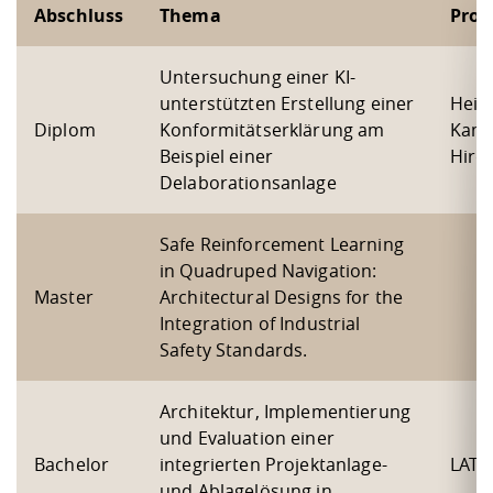
Abschluss
Thema
Proj
Untersuchung einer KI-
unterstützten Erstellung einer
Hein
Diplom
Konformitätserklärung am
Kamp
Beispiel einer
Hird
Delaborationsanlage
Safe Reinforcement Learning
in Quadruped Navigation:
Master
Architectural Designs for the
Integration of Industrial
Safety Standards.
Architektur, Implementierung
und Evaluation einer
Bachelor
integrierten Projektanlage-
LAT
und Ablagelösung in