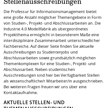
Kompetenz
Stellenausschreibungen
Career Service
Angebote für
Chancengleichhe
Informatik/Math
Unternehmen
Vorbereitung auf
Studien- und
Studieren in be
Forschungszent
FIS -
Prototyping und
Kontakt & Berat
Gremien und Ver
Studiengangentw
Die Professur für Informationsmanagement bietet
Formulare und 
Prüfungsordnun
Lebenslagen ode
Lehren, Forsche
Forschungsinfor
eine große Anzahl möglicher Themengebiete in Form
Kontakt und Anfahrt
Hochschulgesund
Landbau/Umwelt
Beschaffungsvor
Weiterbilden im 
von Studien-, Projekt- und Abschlussarbeiten an. Die
Checkliste zum S
Gründung und St
Industrie 4.0 Modellfabrik als übergeordnetes
Studienbegleitu
Beratungsangebo
Wissenschaftlich
Qualitätssicherung
Projektthema ermöglicht in besonderem Maße eine
Klimaschutz & Na
Maschinenbau
und Physik
Studentenwerk 
Formulare und 
interdisziplinäre Zusammenarbeit unterschiedlicher
Kooperationen u
Fachbereiche. Auf dieser Seite finden Sie aktuelle
Förderverein
Wirtschaftswisse
Ausschreibungen zu Studentenjobs und
Digitales Lernen 
Angebote der Age
Internationale T
Abschlussarbeiten sowie grundsätzlich möglichen
Arbeit
Themenkomplexen für eine Studien-, Projekt- und
Qualifizierungsa
Abschlussarbeit. Neben studentischen
Fremdsprachen
Ausschreibungen sind hier bei Verfügbarkeit Stellen
als wissenschaftliche/r Mitarbeiter/in ausgeschrieben.
Bei weiteren Fragen freuen wir uns über eine
Jobs, Praktika, D
Kontaktaufnahme.
AKTUELLE STELLEN- UND