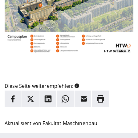
HTW Dresden
Diese Seite weiterempfehlen:
INFORMATION
Facebook
X
LinkedIn
Whatsapp
E-Mail
Drucken
Hier stehen weitere Informationen und ein Link zur
Date
Aktualisiert von
Fakultät Maschinenbau