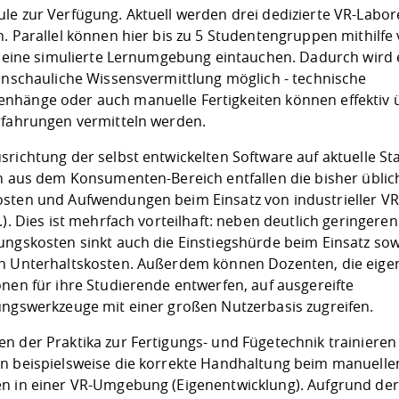
le zur Verfügung. Aktuell werden drei dedizierte VR-Labor
. Parallel können hier bis zu 5 Studentengruppen mithilfe
in eine simulierte Lernumgebung eintauchen. Dadurch wird 
 anschauliche Wissensvermittlung möglich - technische
hänge oder auch manuelle Fertigkeiten können effektiv 
rfahrungen vermitteln werden.
srichtung der selbst entwickelten Software auf aktuelle St
en aus dem Konsumenten-Bereich entfallen die bisher übli
sten und Aufwendungen beim Einsatz von industrieller VR
.). Dies ist mehrfach vorteilhaft: neben deutlich geringeren
ungskosten sinkt auch die Einstiegshürde beim Einsatz sow
n Unterhaltskosten. Außerdem können Dozenten, die eige
onen für ihre Studierende entwerfen, auf ausgereifte
ungswerkzeuge mit einer großen Nutzerbasis zugreifen.
n der Praktika zur Fertigungs- und Fügetechnik trainieren
n beispielsweise die korrekte Handhaltung beim manuelle
n in einer VR-Umgebung (Eigenentwicklung). Aufgrund de