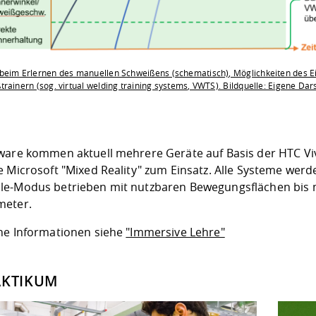
beim Erlernen des manuellen Schweißens (schematisch), Möglichkeiten des E
rainern (sog. virtual welding training systems, VWTS). Bildquelle: Eigene Dar
ware kommen aktuell mehrere Geräte auf Basis der HTC Viv
e Microsoft "Mixed Reality" zum Einsatz. Alle Systeme werd
e-Modus betrieben mit nutzbaren Bewegungsflächen bis 
meter.
ne Informationen siehe
"Immersive Lehre"
AKTIKUM