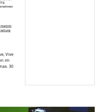
insatzes
stellung
e, Vive
en im
max. 30