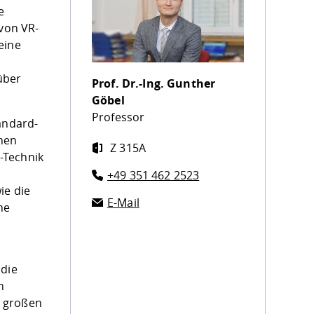
e
 von VR-
eine
über
Prof. Dr.-Ing.
Gunther
Göbel
Professor
andard-
chen
Z 315A
-Technik
+49 351 462 2523
ie die
E-Mail
ne
 die
n
r großen