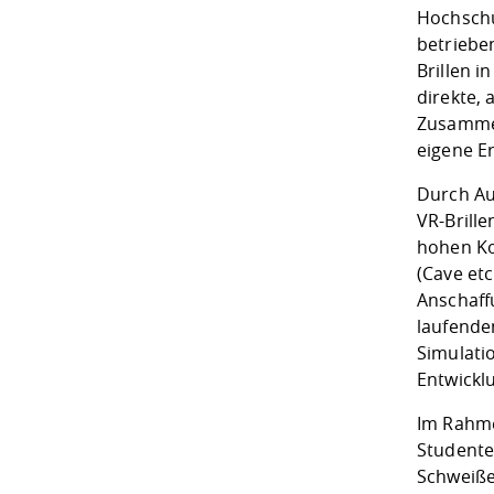
Hochschu
betrieben
Brillen 
direkte,
Zusammen
eigene E
Durch Au
VR-Brill
hohen Ko
(Cave etc
Anschaff
laufende
Simulati
Entwickl
Im Rahme
Studente
Schweiße