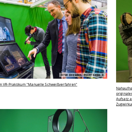
HTW Dresden, Peter Sebb
m VR-Praktikum "Manuelle Schweißverfahren"
Nahaufna
originale
Aufsatz 
Zugwirku