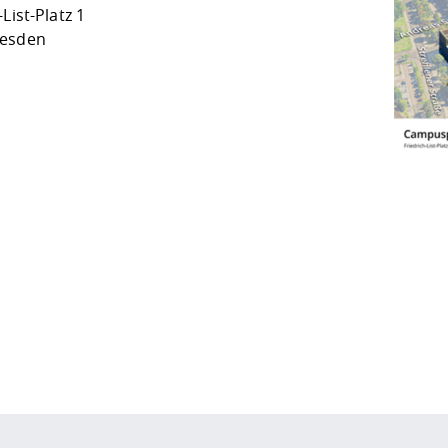
-List-Platz 1
resden
ur
Datenschutzseite
.