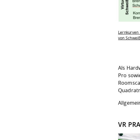
Lernkurven 
von Schweißt
Als Hard
Pro sowi
Roomscal
Quadrat
Allgemei
VR PR