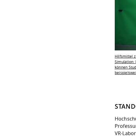
Hilfsmittel
Simulation:
können Stud
beispielswe
STAND
Hochschu
Professu
VR-Labo