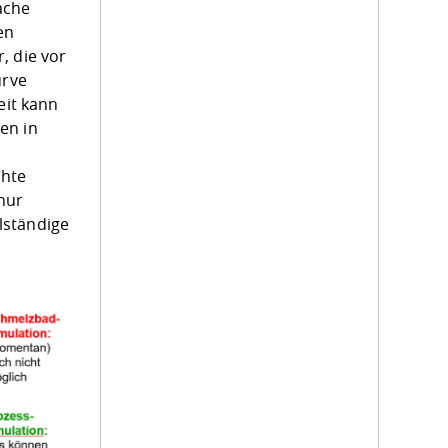
ache
en
, die vor
urve
eit kann
en in
öhte
nur
llständige