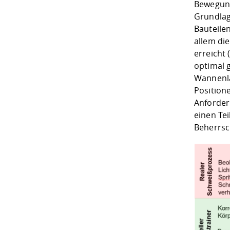
Bewegung
Grundlag
Bauteile
allem di
erreicht 
optimal 
Wannenla
Position
Anforder
einen Tei
Beherrsc