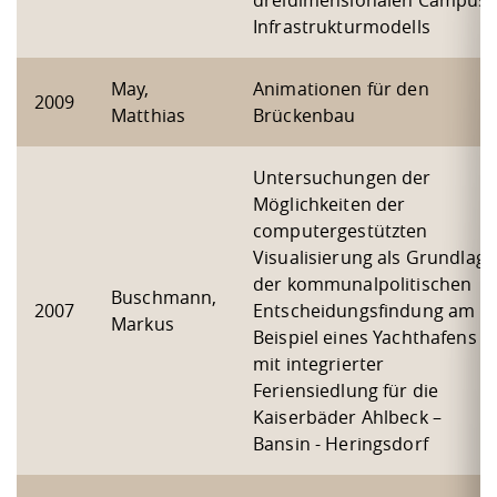
dreidimensionalen Campus-
Kompetenz
Career Service
Angebote für
Chancengleichhe
Informatik/Math
Unternehmen
Infrastrukturmodells
Vorbereitung auf
Studien- und
Studieren in be
Forschungszent
FIS -
Prototyping und
Kontakt & Berat
Gremien und Ver
Studiengangentw
Formulare und 
Prüfungsordnun
Lebenslagen ode
Lehren, Forsche
Forschungsinfor
Kontakt und Anfahrt
May,
Animationen für den
Hochschulgesund
Landbau/Umwelt
Beschaffungsvor
2009
Weiterbilden im 
Matthias
Brückenbau
Checkliste zum S
Gründung und St
Studienbegleitu
Beratungsangebo
Wissenschaftlich
Qualitätssicherung
Klimaschutz & Na
Maschinenbau
und Physik
Studentenwerk 
Formulare und 
Untersuchungen der
Kooperationen u
Möglichkeiten der
computergestützten
Förderverein
Wirtschaftswisse
Digitales Lernen 
Angebote der Age
Internationale T
Visualisierung als Grundlage
Arbeit
der kommunalpolitischen
Buschmann,
2007
Entscheidungsfindung am
Qualifizierungsa
Markus
Beispiel eines Yachthafens
Fremdsprachen
mit integrierter
Feriensiedlung für die
Kaiserbäder Ahlbeck –
Jobs, Praktika, D
Bansin - Heringsdorf