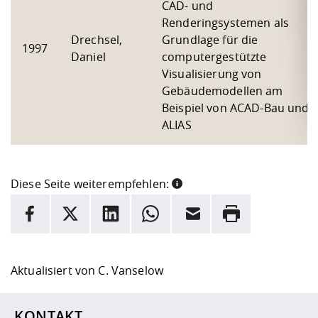
CAD- und
Renderingsystemen als
Drechsel,
Grundlage für die
1997
Daniel
computergestützte
Visualisierung von
Gebäudemodellen am
Beispiel von ACAD-Bau und
ALIAS
Diese Seite weiterempfehlen:
INFORMATION
Facebook
X
LinkedIn
Whatsapp
E-Mail
Drucken
Hier stehen weitere Informationen und ein Link zur
Date
Aktualisiert von
C. Vanselow
KONTAKT