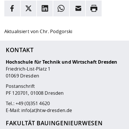
INFORMATION
Facebook
X
LinkedIn
Whatsapp
E-Mail
Drucken
Hier stehen weitere Informationen und ein Link zur
Date
Aktualisiert von
Chr. Podgorski
KONTAKT
Hochschule für Technik und Wirtschaft Dresden
Friedrich-List-Platz 1
01069 Dresden
Postanschrift
PF 120701, 01008 Dresden
Tel.:
+49 (0)351 4620
E-Mail:
info(at)htw-dresden.de
FAKULTÄT BAUINGENIEURWESEN