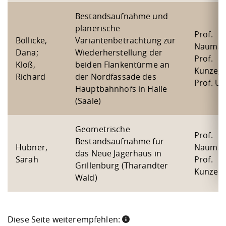
Kompetenz
Career Service
Angebote für
Chancengleichhe
Informatik/Math
Unternehmen
Bestandsaufnahme und
Vorbereitung auf
Studien- und
Studieren in be
Forschungszent
FIS -
Prototyping und
Kontakt & Berat
Gremien und Ver
Studiengangentw
Formulare und 
planerische
Prüfungsordnun
Lebenslagen ode
Lehren, Forsche
Forschungsinfor
Prof.
Kontakt und Anfahrt
Böllicke,
Variantenbetrachtung zur
Hochschulgesund
Landbau/Umwelt
Beschaffungsvor
Weiterbilden im 
Nauman
Dana;
Wiederherstellung der
Checkliste zum S
Gründung und St
Prof.
Kloß,
beiden Flankentürme an
Studienbegleitu
Beratungsangebo
Wissenschaftlich
Kunze,
Qualitätssicherung
Klimaschutz & Na
Maschinenbau
Richard
der Nordfassade des
und Physik
Studentenwerk 
Formulare und 
Prof. Uh
Kooperationen u
Hauptbahnhofs in Halle
(Saale)
Förderverein
Wirtschaftswisse
Digitales Lernen 
Angebote der Age
Internationale T
Arbeit
Geometrische
Prof.
Bestandsaufnahme für
Qualifizierungsa
Hübner,
Nauman
das Neue Jägerhaus in
Fremdsprachen
Sarah
Prof.
Grillenburg (Tharandter
Kunze
Wald)
Jobs, Praktika, D
Diese Seite weiterempfehlen: