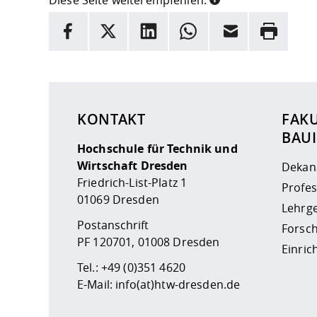
Diese Seite weiterempfehlen:
INFORMATION
Facebook
X
LinkedIn
Whatsapp
E-Mail
Drucken
Hier stehen weitere Informationen und ein Link z
KONTAKT
FAK
BAU
Hochschule für Technik und
Wirtschaft Dresden
Dekan
Friedrich-List-Platz 1
Profe
01069 Dresden
Lehrge
Postanschrift
Forsc
PF 120701, 01008 Dresden
Einri
Tel.:
+49 (0)351 4620
E-Mail:
info(at)htw-dresden.de