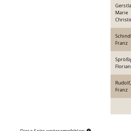
Gerstl
Marie
Christi
Schindl
Franz
Sprößi
Florian
Rudolf,
Franz