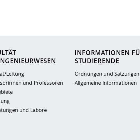
ur
Datenschutzseite
.
ULTÄT
INFORMATIONEN F
INGENIEURWESEN
STUDIERENDE
at/Leitung
Ordnungen und Satzungen
ssorinnen und Professoren
Allgemeine Informationen
biete
hung
chtungen und Labore