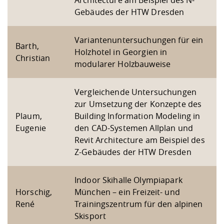
Architecture am Beispiel des N-
Kompetenz
Career Service
Angebote für
Chancengleichhe
Informatik/Math
Unternehmen
Gebäudes der HTW Dresden
Vorbereitung auf
Studien- und
Studieren in be
Forschungszent
FIS -
Prototyping und
Kontakt & Berat
Gremien und Ver
Studiengangentw
Formulare und 
Prüfungsordnun
Lebenslagen ode
Lehren, Forsche
Forschungsinfor
Kontakt und Anfahrt
Variantenuntersuchungen für ein
Hochschulgesund
Landbau/Umwelt
Beschaffungsvor
Barth,
Weiterbilden im 
Holzhotel in Georgien in
Checkliste zum S
Gründung und St
Christian
modularer Holzbauweise
Studienbegleitu
Beratungsangebo
Wissenschaftlich
Qualitätssicherung
Klimaschutz & Na
Maschinenbau
und Physik
Studentenwerk 
Formulare und 
Kooperationen u
Vergleichende Untersuchungen
zur Umsetzung der Konzepte des
Förderverein
Wirtschaftswisse
Digitales Lernen 
Angebote der Age
Internationale T
Plaum,
Building Information Modeling in
Arbeit
Eugenie
den CAD-Systemen Allplan und
Revit Architecture am Beispiel des
Qualifizierungsa
Z-Gebäudes der HTW Dresden
Fremdsprachen
Indoor Skihalle Olympiapark
Jobs, Praktika, D
Horschig,
München – ein Freizeit- und
René
Trainingszentrum für den alpinen
Skisport