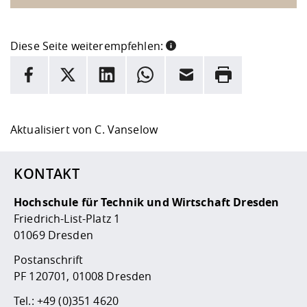
Diese Seite weiterempfehlen:
INFORMATION
Facebook
X
LinkedIn
Whatsapp
E-Mail
Drucken
Hier stehen weitere Informationen und ein Link zur
Date
Aktualisiert von
C. Vanselow
KONTAKT
Hochschule für Technik und Wirtschaft Dresden
Friedrich-List-Platz 1
01069 Dresden
Postanschrift
PF 120701, 01008 Dresden
Tel.:
+49 (0)351 4620