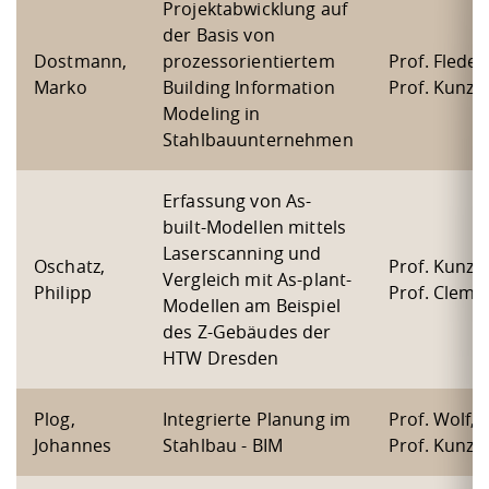
Kompetenz
Projektabwicklung auf
Career Service
Angebote für
Chancengleichhe
Informatik/Math
Unternehmen
der Basis von
Vorbereitung auf
Studien- und
Studieren in be
Forschungszent
FIS -
Prototyping und
Kontakt & Berat
Gremien und Ver
Studiengangentw
Formulare und 
Dostmann,
prozessorientiertem
Prof. Fleder
Prüfungsordnun
Lebenslagen ode
Lehren, Forsche
Forschungsinfor
Kontakt und Anfahrt
Marko
Building Information
Prof. Kunze
Hochschulgesund
Landbau/Umwelt
Beschaffungsvor
Weiterbilden im 
Modeling in
Checkliste zum S
Gründung und St
Stahlbauunternehmen
Studienbegleitu
Beratungsangebo
Wissenschaftlich
Qualitätssicherung
Klimaschutz & Na
Maschinenbau
und Physik
Studentenwerk 
Formulare und 
Kooperationen u
Erfassung von As-
built-Modellen mittels
Förderverein
Wirtschaftswisse
Digitales Lernen 
Angebote der Age
Internationale T
Laserscanning und
Oschatz,
Prof. Kunze,
Arbeit
Vergleich mit As-plant-
Philipp
Prof. Cleme
Modellen am Beispiel
Qualifizierungsa
des Z-Gebäudes der
Fremdsprachen
HTW Dresden
Jobs, Praktika, D
Plog,
Integrierte Planung im
Prof. Wolf,
Johannes
Stahlbau - BIM
Prof. Kunze