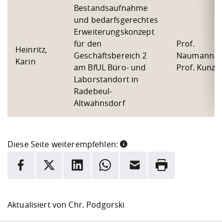
Bestandsaufnahme
und bedarfsgerechtes
Erweiterungskonzept
für den
Prof.
Heinritz,
Geschäftsbereich 2
Naumann,
Karin
am BfUL Büro- und
Prof. Kunze
Laborstandort in
Radebeul-
Altwahnsdorf
Diese Seite weiterempfehlen:
INFORMATION
Facebook
X
LinkedIn
Whatsapp
E-Mail
Drucken
Hier stehen weitere Informationen und ein Link zur
Date
Aktualisiert von
Chr. Podgorski