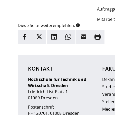
Auftragg
Mitarbeit
Diese Seite weiterempfehlen:
INFORMATION
Facebook
X
LinkedIn
Whatsapp
E-Mail
Drucken
Hier stehen weitere Informationen und ein Link z
KONTAKT
FAK
Hochschule für Technik und
Dekan
Wirtschaft Dresden
Studi
Friedrich-List-Platz 1
Veran
01069 Dresden
Stell
Postanschrift
Medie
PF 120701, 01008 Dresden