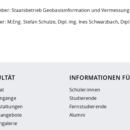
eber: Staatsbetrieb Geobasisinformation und Vermessung
er: M.Eng. Stefan Schulze, Dipl.-Ing. Ines Schwarzbach, Dip
ur
Datenschutzseite
.
ULTÄT
INFORMATIONEN F
at
Schüler:innen
engänge
Studierende
staltungen
Fernstudierende
enangebote
Alumni
ngalerie