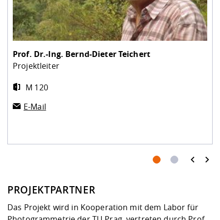
Prof. Dr.-Ing.
Bernd-Dieter Teichert
Projektleiter
M 120
E-Mail
prev
next
PROJEKTPARTNER
Das Projekt wird in Kooperation mit dem
Labor für
Photogrammetrie der TU Prag
, vertreten durch Prof.