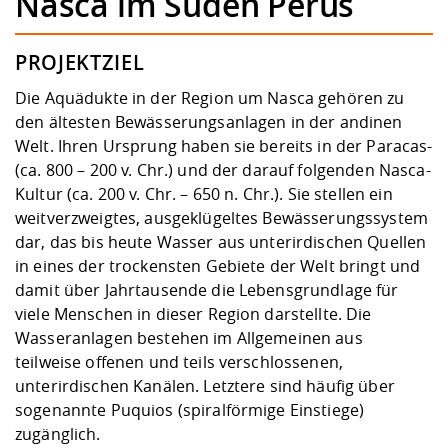
Nasca im Süden Perus
Kompetenz
Career Service
Angebote für
Chancengleichhe
Informatik/Math
Unternehmen
Vorbereitung auf
Studien- und
Studieren in be
Forschungszent
FIS -
Prototyping und
Kontakt & Berat
Gremien und Ver
Studiengangentw
Formulare und 
PROJEKTZIEL
Prüfungsordnun
Lebenslagen ode
Lehren, Forsche
Forschungsinfor
Kontakt und Anfahrt
Hochschulgesund
Landbau/Umwelt
Beschaffungsvor
Weiterbilden im 
Die Aquädukte in der Region um Nasca gehören zu
Checkliste zum S
Gründung und St
den ältesten Bewässerungsanlagen in der andinen
Studienbegleitu
Beratungsangebo
Wissenschaftlich
Qualitätssicherung
Welt. Ihren Ursprung haben sie bereits in der Paracas-
Klimaschutz & Na
Maschinenbau
und Physik
Studentenwerk 
Formulare und 
(ca. 800 – 200 v. Chr.) und der darauf folgenden Nasca-
Kooperationen u
Kultur (ca. 200 v. Chr. – 650 n. Chr.). Sie stellen ein
Förderverein
Wirtschaftswisse
weitverzweigtes, ausgeklügeltes Bewässerungssystem
Digitales Lernen 
Angebote der Age
Internationale T
dar, das bis heute Wasser aus unterirdischen Quellen
Arbeit
in eines der trockensten Gebiete der Welt bringt und
Qualifizierungsa
damit über Jahrtausende die Lebensgrundlage für
Fremdsprachen
viele Menschen in dieser Region darstellte. Die
Wasseranlagen bestehen im Allgemeinen aus
teilweise offenen und teils verschlossenen,
Jobs, Praktika, D
unterirdischen Kanälen. Letztere sind häufig über
sogenannte Puquios (spiralförmige Einstiege)
zugänglich.