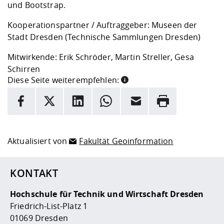
und Bootstrap.
Kooperationspartner / Auftraggeber: Museen der
Stadt Dresden (Technische Sammlungen Dresden)
Mitwirkende: Erik Schröder, Martin Streller, Gesa
Schirren
Diese Seite weiterempfehlen:
INFORMATION
Facebook
X
LinkedIn
Whatsapp
E-Mail
Drucken
Hier stehen weitere Informationen und ein Link zur
Date
Aktualisiert von
Fakultät Geoinformation
KONTAKT
Hochschule für Technik und Wirtschaft Dresden
Friedrich-List-Platz 1
01069 Dresden