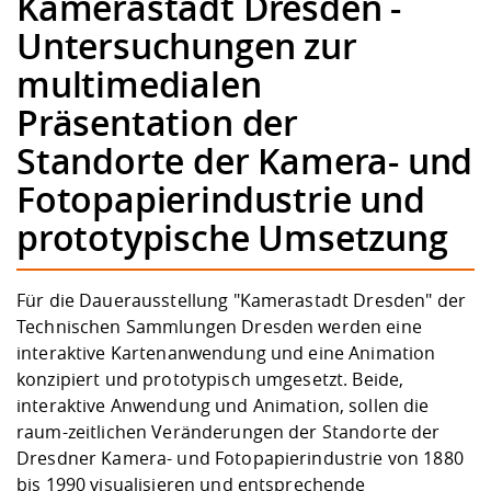
Kamerastadt Dresden -
Kompetenz
Career Service
Angebote für
Chancengleichhe
Informatik/Math
Unternehmen
Untersuchungen zur
Vorbereitung auf
Studien- und
Studieren in be
Forschungszent
FIS -
Prototyping und
Kontakt & Berat
Gremien und Ver
Studiengangentw
Formulare und 
multimedialen
Prüfungsordnun
Lebenslagen ode
Lehren, Forsche
Forschungsinfor
Kontakt und Anfahrt
Hochschulgesund
Landbau/Umwelt
Beschaffungsvor
Weiterbilden im 
Präsentation der
Checkliste zum S
Gründung und St
Studienbegleitu
Beratungsangebo
Wissenschaftlich
Standorte der Kamera- und
Qualitätssicherung
Klimaschutz & Na
Maschinenbau
und Physik
Studentenwerk 
Formulare und 
Fotopapierindustrie und
Kooperationen u
prototypische Umsetzung
Förderverein
Wirtschaftswisse
Digitales Lernen 
Angebote der Age
Internationale T
Arbeit
Für die Dauerausstellung "Kamerastadt Dresden" der
Qualifizierungsa
Technischen Sammlungen Dresden werden eine
Fremdsprachen
interaktive Kartenanwendung und eine Animation
konzipiert und prototypisch umgesetzt. Beide,
interaktive Anwendung und Animation, sollen die
Jobs, Praktika, D
raum-zeitlichen Veränderungen der Standorte der
Dresdner Kamera- und Fotopapierindustrie von 1880
bis 1990 visualisieren und entsprechende