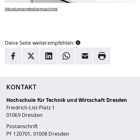
Vibrationsendpoliermaschine
Diese Seite weiterempfehlen:
INFORMATION
Facebook
X
LinkedIn
Whatsapp
E-Mail
Drucken
Hier stehen weitere Informationen und ein Link zur
Date
KONTAKT
Hochschule für Technik und Wirtschaft Dresden
Friedrich-List-Platz 1
01069 Dresden
Postanschrift
PF 120701, 01008 Dresden