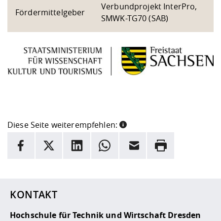
Verbundprojekt InterPro,
Fördermittelgeber
SMWK-TG70 (SAB)
Diese Seite weiterempfehlen:
INFORMATION
Facebook
X
LinkedIn
Whatsapp
E-Mail
Drucken
Hier stehen weitere Informationen und ein Link zur
Date
KONTAKT
Hochschule für Technik und Wirtschaft Dresden