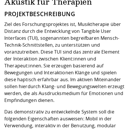
Kompetenz
Akustik für Therapien
Career Service
Angebote für
Chancengleichhe
Informatik/Math
Unternehmen
Vorbereitung auf
Studien- und
Studieren in be
Forschungszent
FIS -
Prototyping und
Kontakt & Berat
Gremien und Ver
Studiengangentw
PROJEKTBESCHREIBUNG
Formulare und 
Prüfungsordnun
Lebenslagen ode
Lehren, Forsche
Forschungsinfor
Kontakt und Anfahrt
Ziel des Forschungsprojektes ist, Musiktherapie über
Hochschulgesund
Landbau/Umwelt
Beschaffungsvor
Weiterbilden im 
Distanz durch die Entwicklung von Tangible User
Checkliste zum S
Gründung und St
Interfaces (TUI), sogenannten begreifbaren Mensch-
Studienbegleitu
Beratungsangebo
Wissenschaftlich
Qualitätssicherung
Klimaschutz & Na
Maschinenbau
Technik-Schnittstellen, zu unterstützen und
und Physik
Studentenwerk 
Formulare und 
Kooperationen u
voranzutreiben. Diese TUI sind das zentrale Element
der Interaktion zwischen Klient:innen und
Förderverein
Wirtschaftswisse
Digitales Lernen 
Angebote der Age
Internationale T
Therapeut:innen. Sie erzeugen basierend auf
Arbeit
Bewegungen und Interaktionen Klänge und spielen
diese haptisch erfahrbar aus. Im aktiven Miteinander
Qualifizierungsa
sollen hierdurch Klang- und Bewegungswelten erzeugt
Fremdsprachen
werden, die als Ausdrucksmedium für Emotionen und
Empfindungen dienen.
Jobs, Praktika, D
Das demonstrativ zu entwickelnde System soll die
folgenden Eigenschaften ausweisen: Mobil in der
Verwendung, interaktiv in der Benutzung, modular