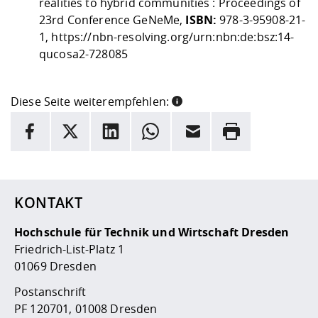
realities to hybrid communities : Proceedings of
23rd Conference GeNeMe,
ISBN:
978-3-95908-21-
1,
https://nbn-resolving.org/urn:nbn:de:bsz:14-
qucosa2-728085
Diese Seite weiterempfehlen:
INFORMATION
Facebook
X
LinkedIn
Whatsapp
E-Mail
Drucken
Hier stehen weitere Informationen und ein Link zur
Date
KONTAKT
Hochschule für Technik und Wirtschaft Dresden
Friedrich-List-Platz 1
01069 Dresden
Postanschrift
PF 120701, 01008 Dresden