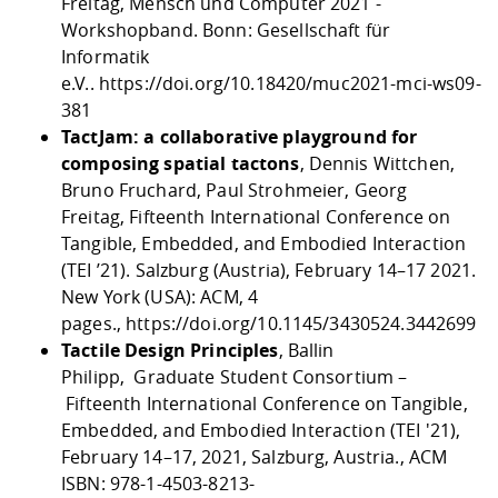
Freitag, Mensch und Computer 2021 -
Workshopband. Bonn: Gesellschaft für
Informatik
e.V..
https://doi.org/10.18420/muc2021-mci-ws09-
381
TactJam: a collaborative playground for
composing spatial tactons
, Dennis Wittchen,
Bruno Fruchard, Paul Strohmeier, Georg
Freitag, Fifteenth International Conference on
Tangible, Embedded, and Embodied Interaction
(TEI ’21). Salzburg (Austria), February 14–17 2021.
New York (USA): ACM, 4
pages.,
https://doi.org/10.1145/3430524.3442699
Tactile Design Principles
, Ballin
Philipp, Graduate Student Consortium –
Fifteenth International Conference on Tangible,
Embedded, and Embodied Interaction (TEI '21),
February 14–17, 2021, Salzburg, Austria., ACM
ISBN: 978-1-4503-8213-