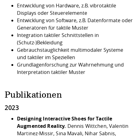
Kompetenz
Career Service
Angebote für
Entwicklung von Hardware, z.B. vibrotaktile
Chancengleichhe
Informatik/Math
Unternehmen
Displays oder Steuerelemente
Vorbereitung auf
Studien- und
Studieren in be
Forschungszent
FIS -
Prototyping und
Kontakt & Berat
Gremien und Ver
Studiengangentw
Formulare und 
Entwicklung von Software, z.B. Datenformate oder
Prüfungsordnun
Lebenslagen ode
Lehren, Forsche
Forschungsinfor
Kontakt und Anfahrt
Hochschulgesund
Landbau/Umwelt
Beschaffungsvor
Generatoren für taktile Muster
Weiterbilden im 
Checkliste zum S
Gründung und St
Integration taktiler Schnittstellen in
Studienbegleitu
Beratungsangebo
Wissenschaftlich
(Schutz-)Bekleidung
Qualitätssicherung
Klimaschutz & Na
Maschinenbau
und Physik
Studentenwerk 
Formulare und 
Gebrauchstauglichkeit multimodaler Systeme
Kooperationen u
und taktiler im Speziellen
Grundlagenforschung zur Wahrnehmung und
Förderverein
Wirtschaftswisse
Digitales Lernen 
Angebote der Age
Internationale T
Interpretation taktiler Muster
Arbeit
Qualifizierungsa
Publikationen
Fremdsprachen
2023
Jobs, Praktika, D
Designing Interactive Shoes for Tactile
Augmented Reality.
Dennis Wittchen, Valentin
Martinez-Missir, Sina Mavali, Nihar Sabnis,